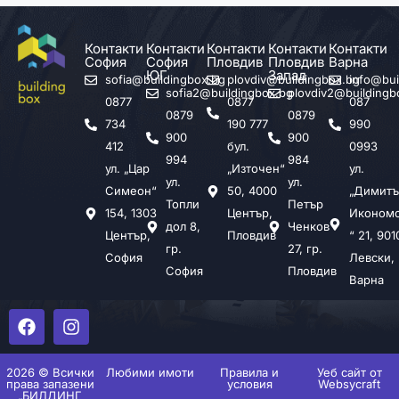
ВРЕМЕТО
Контакти
Контакти
Контакти
Контакти
Контакти
София
София
Пловдив
Пловдив
Варна
ЮГ
Запад
sofia@buildingbox.bg
plovdiv@buildingbox.bg
info@bui
sofia2@buildingbox.bg
plovdiv2@buildingb
0877
0877
087
0879
0879
734
190 777
990
900
900
412
бул.
0993
994
984
ул. „Цар
„Източен“
ул.
ул.
ул.
Симеон“
50, 4000
„Димитъ
Топли
Петър
154, 1303
Център,
Иконом
дол 8,
Ченков
Център,
Пловдив
“ 21, 901
гр.
27, гр.
София
Левски,
София
Пловдив
Варна
2026 © Всички
Любими имоти
Правила и
Уеб сайт от
права запазени
условия
Websycraft
„БИЛДИНГ