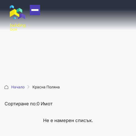
НАЧАЛО
ЗА НАС
ЕКИП
ОФИСИ
БЛОГ
КУПИ
Начало
Красна Поляна
ПРОДАЙ
Сортиране по:
0 Имот
ОТДАЙ
АКАДЕМИЯ
Не е намерен списък.
МАШИНА НА