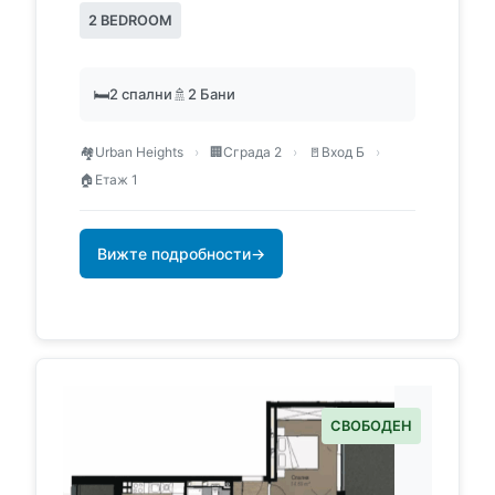
2 BEDROOM
🛏️
2 спални
🚿
2 Бани
🏘️
Urban Heights
›
🏢
Сграда 2
›
🚪
Вход Б
›
🏠
Етаж 1
Вижте подробности
→
СВОБОДЕН