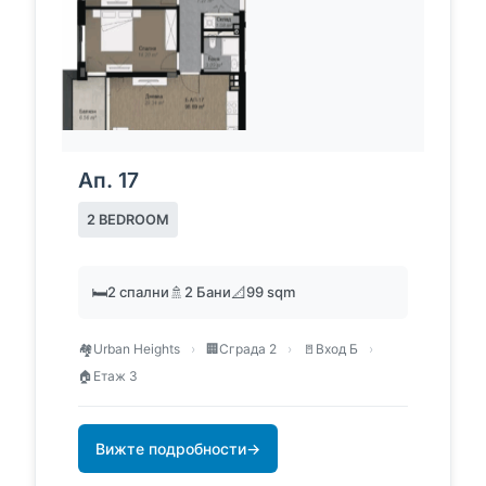
Ап. 17
2 BEDROOM
🛏️
2 спални
🚿
2 Бани
📐
99 sqm
🏘️
Urban Heights
›
🏢
Сграда 2
›
🚪
Вход Б
›
🏠
Етаж 3
Вижте подробности
→