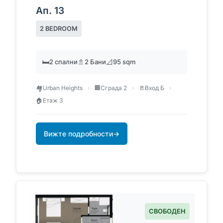
Ап. 13
2 BEDROOM
🛏️
2 спални
🚿
2 Бани
📐
95 sqm
🏘️
Urban Heights
›
🏢
Сграда 2
›
🚪
Вход Б
›
🏠
Етаж 3
Вижте подробности
→
СВОБОДЕН