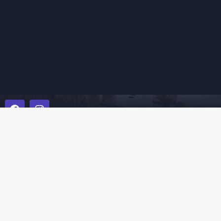
2026 © Всички
Любими имоти
Правила и
Уеб сайт от
права запазени
условия
Websycraft
„БИЛДИНГ
БОКС
БЪЛГАРИЯ“
ЕООД