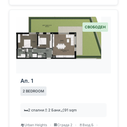
СВОБОДЕН
Ап. 1
2 BEDROOM
🛏️
2 спални
🚿
2 Бани
📐
91 sqm
🏘️
Urban Heights
›
🏢
Сграда 2
›
🚪
Вход Б
›