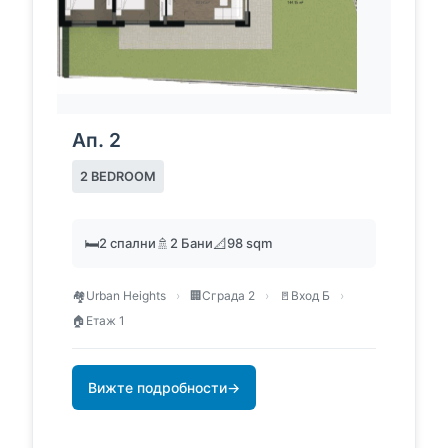
Ап. 2
2 BEDROOM
🛏️
2 спални
🚿
2 Бани
📐
98 sqm
🏘️
Urban Heights
›
🏢
Сграда 2
›
🚪
Вход Б
›
🏠
Етаж 1
Вижте подробности
→