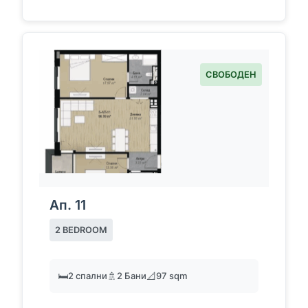
СВОБОДЕН
Ап. 11
2 BEDROOM
🛏️
2 спални
🚿
2 Бани
📐
97 sqm