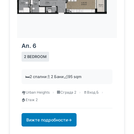
Ап. 6
2 BEDROOM
🛏️
2 спални
🚿
2 Бани
📐
95 sqm
🏘️
Urban Heights
›
🏢
Сграда 2
›
🚪
Вход Б
›
🏠
Етаж 2
Вижте подробности
→