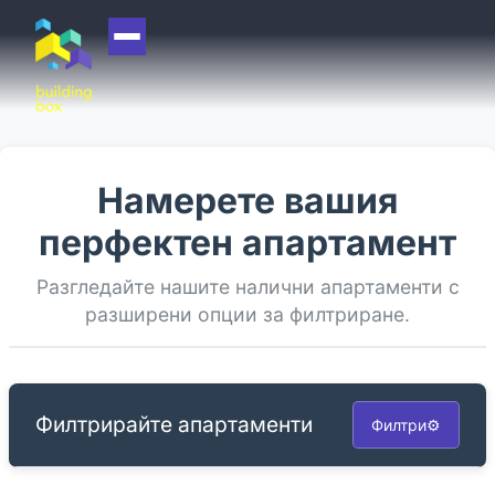
НАЧАЛО
ЗА НАС
ЕКИП
Намерете вашия
ОФИСИ
перфектен апартамент
БЛОГ
Разгледайте нашите налични апартаменти с
КУПИ
разширени опции за филтриране.
ПРОДАЙ
ОТДАЙ
Филтрирайте апартаменти
Филтри
⚙️
АКАДЕМИЯ
МАШИНА НА