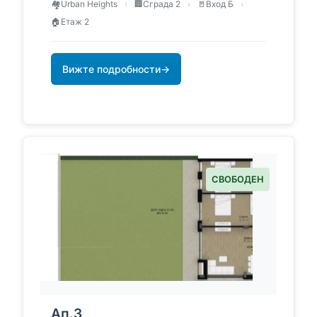
🏘️
Urban Heights
›
🏢
Сграда 2
›
🚪
Вход Б
›
🏠
Етаж 2
Вижте подробности
→
СВОБОДЕН
Ап.3