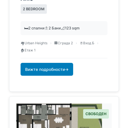
2 BEDROOM
🛏️
2 спални
🚿
2 Бани
📐
123 sqm
🏘️
Urban Heights
›
🏢
Сграда 2
›
🚪
Вход Б
›
🏠
Етаж 1
Вижте подробности
→
СВОБОДЕН