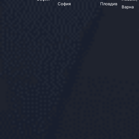
София
Пловдив
Варна