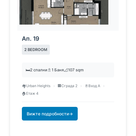
Ап. 19
2 BEDROOM
🛏️
2 спални
🚿
1 Баня
📐
107 sqm
🏘️
Urban Heights
›
🏢
Сграда 2
›
🚪
Вход А
›
🏠
Етаж 4
Вижте подробности
→