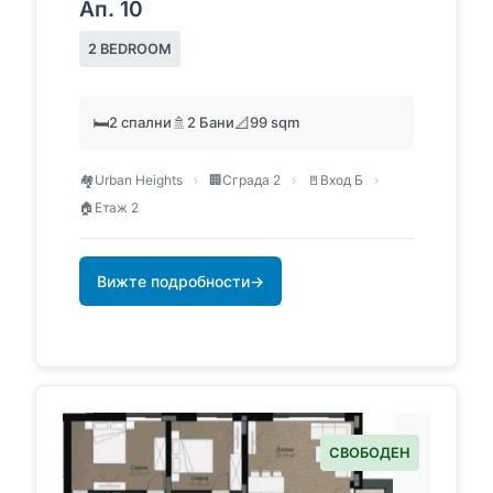
Ап. 10
2 BEDROOM
🛏️
2 спални
🚿
2 Бани
📐
99 sqm
🏘️
Urban Heights
›
🏢
Сграда 2
›
🚪
Вход Б
›
🏠
Етаж 2
Вижте подробности
→
СВОБОДЕН