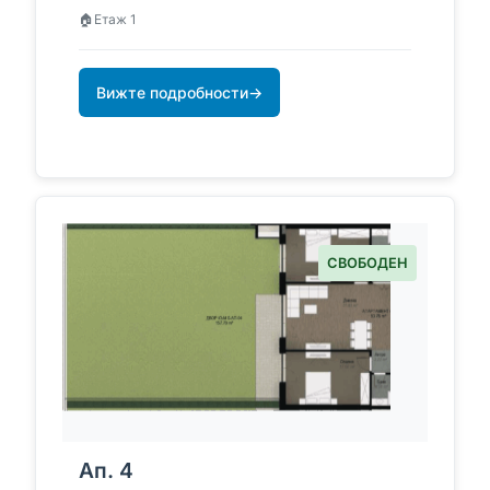
🏠
Етаж 1
Вижте подробности
→
СВОБОДЕН
Ап. 4