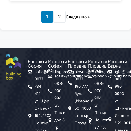
1
2
Следващо »
Контакти
Контакти
Контакти
Контакти
Контакти
София
София
Пловдив
Пловдив
Варна
ЮГ
Запад
sofia@buildingbox.bg
plovdiv@buildingbox.bg
info@bui
sofia2@buildingbox.bg
plovdiv2@buildingb
0877
0877
087
0879
0879
734
190 777
990
900
900
412
бул.
0993
994
984
ул. „Цар
„Източен“
ул.
ул.
ул.
Симеон“
50, 4000
„Димитъ
Топли
Петър
154, 1303
Център,
Иконом
дол 8,
Ченков
Център,
Пловдив
“ 21, 901
гр.
27, гр.
София
Левски,