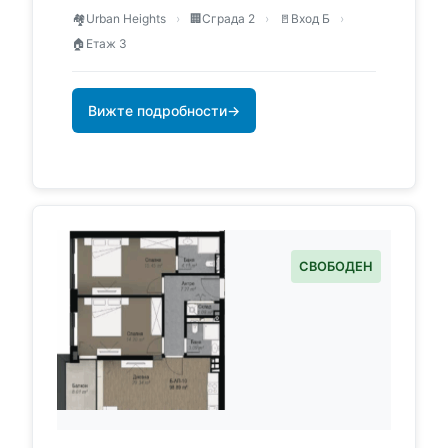
🏘️
Urban Heights
›
🏢
Сграда 2
›
🚪
Вход Б
›
🏠
Етаж 3
Вижте подробности
→
СВОБОДЕН