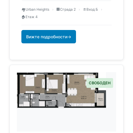
🏘️
Urban Heights
›
🏢
Сграда 2
›
🚪
Вход Б
›
🏠
Етаж 4
Вижте подробности
→
СВОБОДЕН