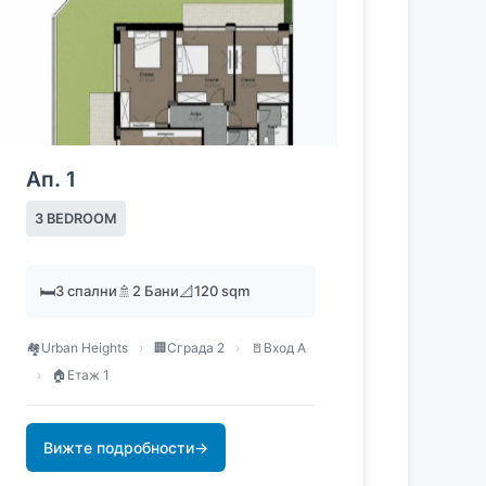
Ап. 1
3 BEDROOM
🛏️
3 спални
🚿
2 Бани
📐
120 sqm
🏘️
Urban Heights
›
🏢
Сграда 2
›
🚪
Вход А
›
🏠
Етаж 1
Вижте подробности
→