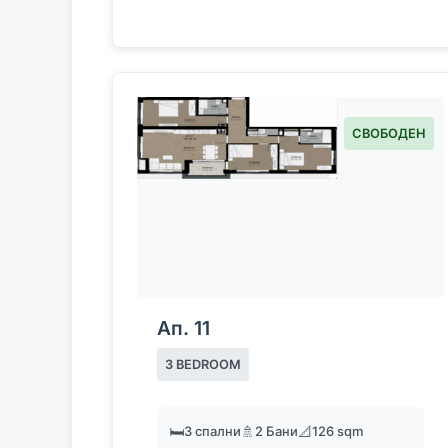
СВОБОДЕН
Ап. 11
3 BEDROOM
🛏️
3 спални
🚿
2 Бани
📐
126 sqm