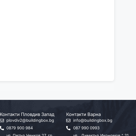
Контакти Пловдив Запад
Контакти Варна
plovdiv2@buildingbox.bg
info@buildingbox.bg
0879 900 984
087 990 0993
ул. Петър Ченков 27, гр.
ул. „Димитър Икономов “ 21,