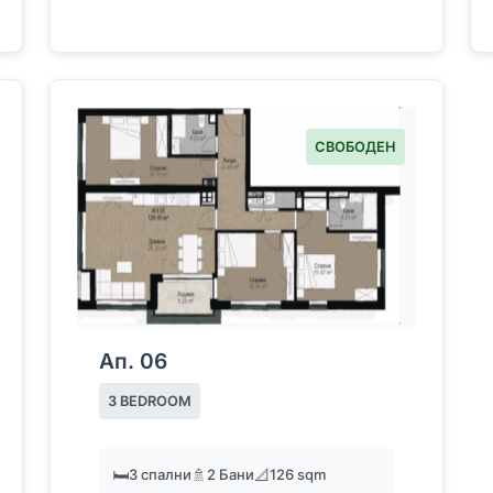
СВОБОДЕН
Ап. 06
3 BEDROOM
🛏️
3 спални
🚿
2 Бани
📐
126 sqm