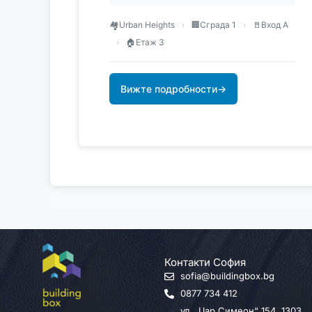
🏘️
Urban Heights
›
🏢
Сграда 1
›
🚪
Вход А
›
🏠
Етаж 3
Вижте подробности
→
Контакти София
sofia@buildingbox.bg
0877 734 412
ул. „Цар Симеон“ 154, 1303