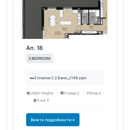
Ап. 18
3 BEDROOM
🛏️
3 спални
🚿
2 Бани
📐
148 sqm
🏘️
Urban Heights
›
🏢
Сграда 2
›
🚪
Вход А
›
🏠
Етаж 4
Вижте подробности
→