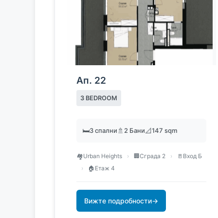
Ап. 22
3 BEDROOM
🛏️
3 спални
🚿
2 Бани
📐
147 sqm
🏘️
Urban Heights
›
🏢
Сграда 2
›
🚪
Вход Б
›
🏠
Етаж 4
Вижте подробности
→