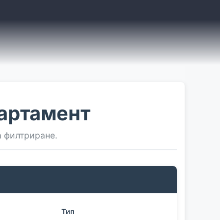
артамент
а филтриране.
Тип