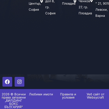
дол 8,
Ченков
Център,
Пловдив
“ 21, 901
гр.
27, гр.
София
Левски,
София
Пловдив
Варна
2026 © Всички
Любими имоти
Правила и
Уеб сайт от
права запазени
условия
Websycraft
„БИЛДИНГ
БОКС
БЪЛГАРИЯ“