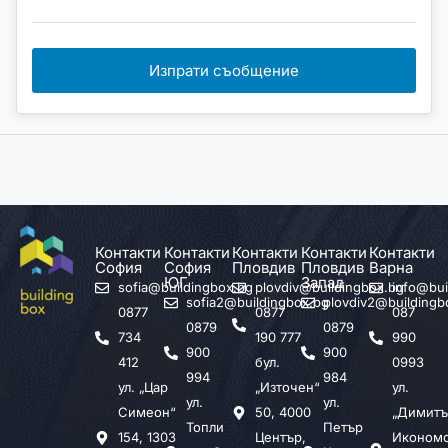
Изпрати съобщение
Контакти
Контакти
Контакти
Контакти
Контакти
София
София
Пловдив
Пловдив
Варна
ЮГ
Запад
sofia@buildingbox.bg
plovdiv@buildingbox.bg
info@bui
sofia2@buildingbox.bg
plovdiv2@buildingb
0877
0877
087
0879
0879
734
190 777
990
900
900
412
бул.
0993
994
984
ул. „Цар
„Източен“
ул.
ул.
ул.
Симеон“
50, 4000
„Димитъ
Топли
Петър
154, 1303
Център,
Иконом