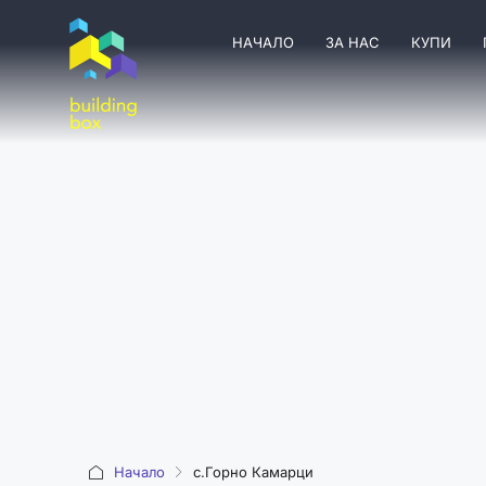
НАЧАЛО
ЗА НАС
КУПИ
Начало
с.Горно Камарци