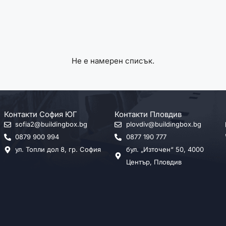
Не е намерен списък.
Контакти София ЮГ
Контакти Пловдив
sofia2@buildingbox.bg
plovdiv@buildingbox.bg
0879 900 994
0877 190 777
ул. Топли дол 8, гр. София
бул. „Източен“ 50, 4000
Център, Пловдив