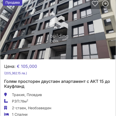
Продава
Продава
Цена:
€ 105,000
(205,362.15 лв.)
Голям просторен двустаен апартамент с АКТ 15 до
Кауфланд
Тракия,
Пловдив
РЗП:
2
78м
2-стаен,
Необзаведен
1 Спални