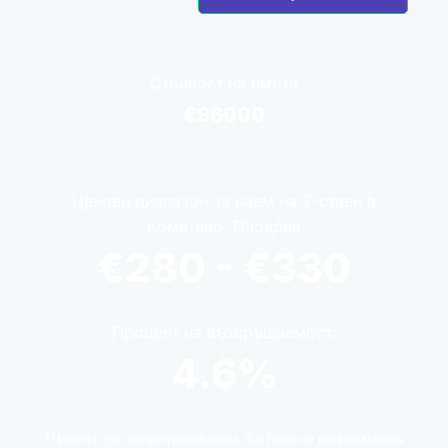
Стойност на имота
€86000
Ценови диапазон за наем на 2-стаен в
Коматево, Пловдив
€280 - €330
Процент на възвръщаемост:
4.6%
*Цените са ориентировачни. За повече информация