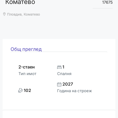
Коматево
ВРЕМЕТО
17675
Пловдив, Коматево
Общ преглед
2-стаен
1
Тип имот
Спалня
2027
102
Година на строеж