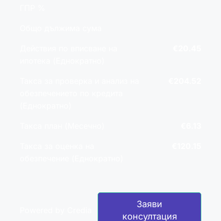
ГПР %
Общо дължима сума
Действия по вписване на
€20.45
ипотека (Еднократно)
Такса за проверка и анализ на
€204.52
обезпечението по кредита
(Еднократно)
Такса план (Месечно)
€6.13
Такса за оценка на
€120.15
обезпечение (Еднократно)
Заяви
Powered by Credia
консултация