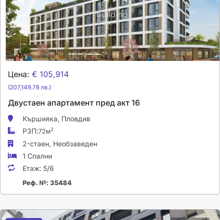
Цена:
€ 105,914
(207,149.78 лв.)
Двустаен апартамент пред акт 16
Кършияка,
Пловдив
РЗП:
2
72м
2-стаен,
Необзаведен
1 Спални
Етаж:
5/6
Реф. №: 35484