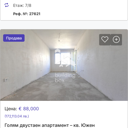
Етаж:
7/8
Реф. №: 27621
Продава
Продава
Цена:
€ 88,000
(172,113.04 лв.)
Голям двустаен апартамент – кв. Южен