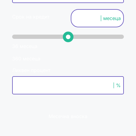
Срок на кредит
| месеца
36 месеца
360 месеца
Лихвен процент
| %
Месечна вноска