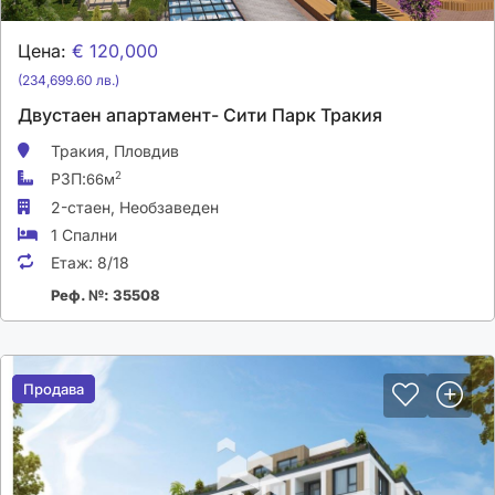
Цена:
€ 120,000
(234,699.60 лв.)
Двустаен апартамент- Сити Парк Тракия
Тракия,
Пловдив
РЗП:
2
66м
2-стаен,
Необзаведен
1 Спални
Етаж:
8/18
Реф. №: 35508
Продава
Продава