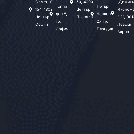
Симеон“
50, 4000
„Димитъ
Топли
Петър
154, 1303
Център,
Иконом
дол 8,
Ченков
Център,
Пловдив
“ 21, 901
гр.
27, гр.
София
Левски,
София
Пловдив
Варна