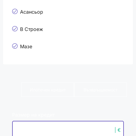
Асансьор
В Строеж
Мазе
Ипотечен кредит
Възвръщаемост
Размер на кредит
| €