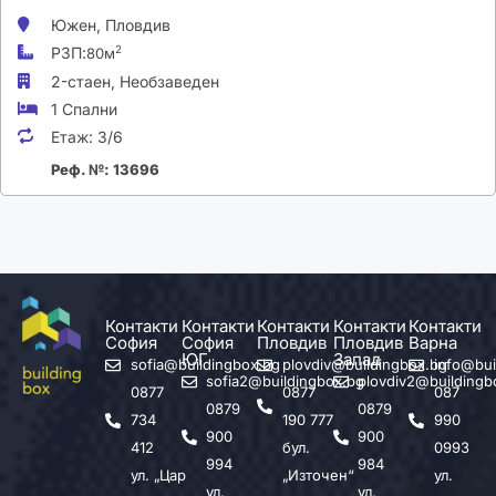
Южен,
Пловдив
РЗП:
2
80м
2-стаен,
Необзаведен
1 Спални
Етаж:
3/6
Реф. №: 13696
Контакти
Контакти
Контакти
Контакти
Контакти
София
София
Пловдив
Пловдив
Варна
ЮГ
Запад
sofia@buildingbox.bg
plovdiv@buildingbox.bg
info@bui
sofia2@buildingbox.bg
plovdiv2@buildingb
0877
0877
087
0879
0879
734
190 777
990
900
900
412
бул.
0993
994
984
ул. „Цар
„Източен“
ул.
ул.
ул.