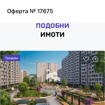
Оферта № 17675
ПОДОБНИ
ИМОТИ
Продава
Продава