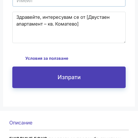
С изпращането на този формуляр се съгласявам
да
Условия за ползване
Изпрати
Описание