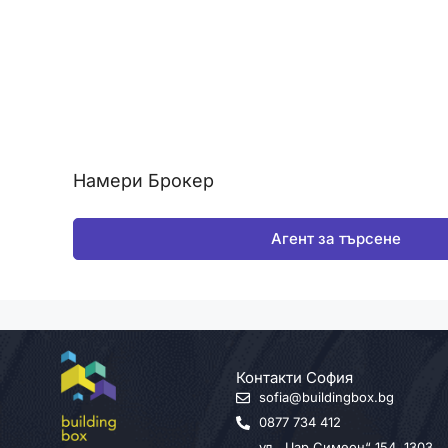
Намери Брокер
Агент за търсене
Контакти София
sofia@buildingbox.bg
0877 734 412
ул. „Цар Симеон“ 154, 1303