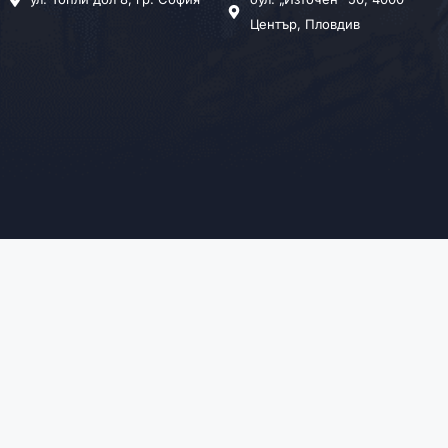
Център, Пловдив
ия
Уеб сайт от Websycraft