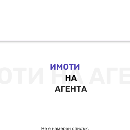
ОТИ НА АГ
ИМОТИ
НА
АГЕНТА
Не е намерен списък.