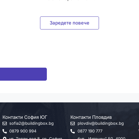
Заредете повече
Контакти София ЮГ
Контакти Пловдив
sofia2@buildingbox.bg
plovdiv@buildingbox.bg
0879 900 994
0877 190 777
ул. Топли дол 8, гр. София
бул. „Източен“ 50, 4000