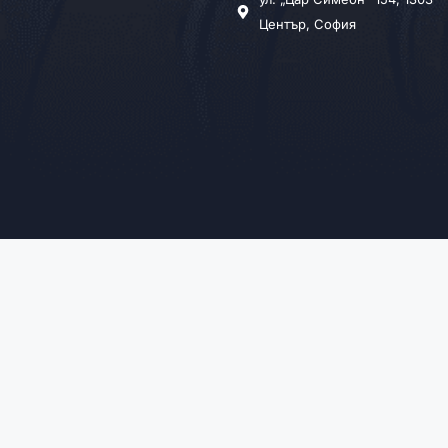
Център, София
2026 © Всички права запазени
Любими имоти
Правила и услов
„БИЛДИНГ БОКС БЪЛГАРИЯ“ ЕООД