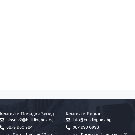
Контакти Пловдив Запад
Контакти Варна
plovdiv2@buildingbox.bg
info@buildingbox.bg
0879 900 984
087 990 0993
ул. Петър Ченков 27, гр.
ул. „Димитър Икономов “ 21,