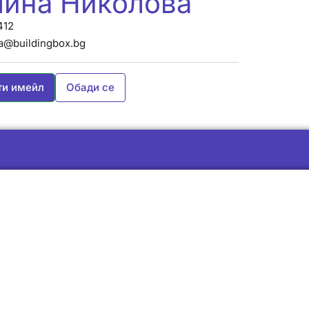
лина Николова
412
va@buildingbox.bg
ти имейл
Обади се