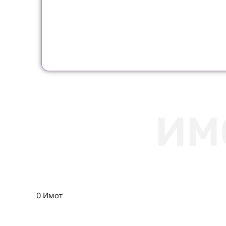
ИМ
0 Имот