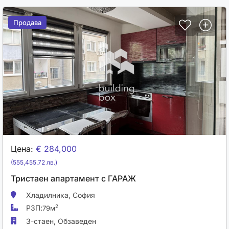
Продава
Продава
Цена:
€ 284,000
(555,455.72 лв.)
Тристаен апартамент с ГАРАЖ
Хладилника,
София
РЗП:
2
79м
3-стаен,
Обзаведен