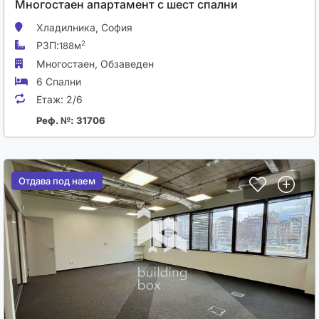
Многостаен апартамент с шест спални
Хладилника,
София
РЗП:
2
188м
Многостаен,
Обзаведен
6 Спални
Етаж:
2/6
Реф. №: 31706
Отдава под наем
Отдава под наем