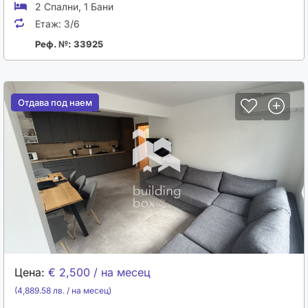
2 Спални
,
1 Бани
Етаж:
3/6
Реф. №: 33925
Отдава под наем
Отдава под наем
Цена:
€ 2,500 / на месец
(4,889.58 лв. / на месец)