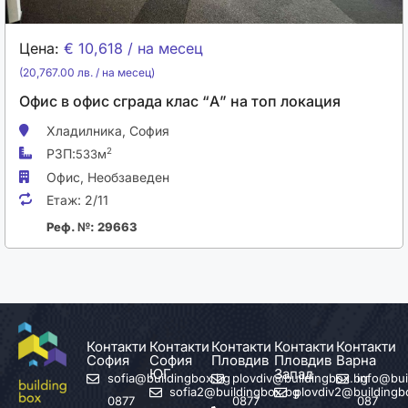
Цена:
€ 10,618 / на месец
(20,767.00 лв. / на месец)
Офис в офис сграда клас “А” на топ локация
Хладилника,
София
РЗП:
2
533м
Офис,
Необзаведен
Етаж:
2/11
Реф. №: 29663
Контакти
Контакти
Контакти
Контакти
Контакти
София
София
Пловдив
Пловдив
Варна
ЮГ
Запад
sofia@buildingbox.bg
plovdiv@buildingbox.bg
info@bui
sofia2@buildingbox.bg
plovdiv2@buildingb
0877
0877
087