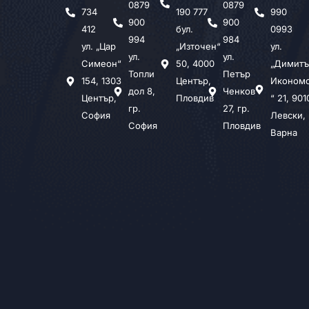
0879
0879
734
190 777
990
900
900
412
бул.
0993
994
984
ул. „Цар
„Източен“
ул.
ул.
ул.
Симеон“
50, 4000
„Димитъ
Топли
Петър
154, 1303
Център,
Иконом
дол 8,
Ченков
Център,
Пловдив
“ 21, 901
гр.
27, гр.
София
Левски,
София
Пловдив
Варна