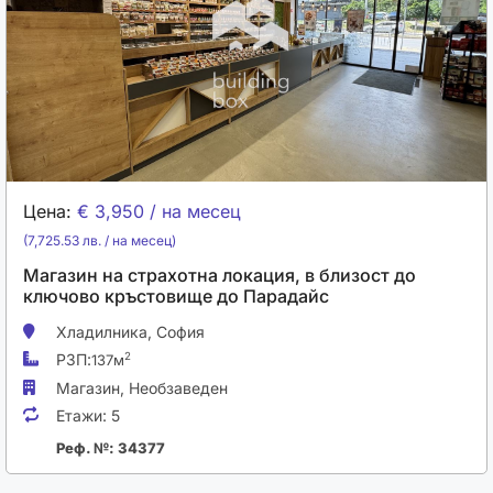
ВРЕМЕТО
Цена:
€ 3,950 / на месец
(7,725.53 лв. / на месец)
Магазин на страхотна локация, в близост до
ключово кръстовище до Парадайс
Хладилника,
София
РЗП:
2
137м
Магазин,
Необзаведен
Етажи:
5
Реф. №: 34377