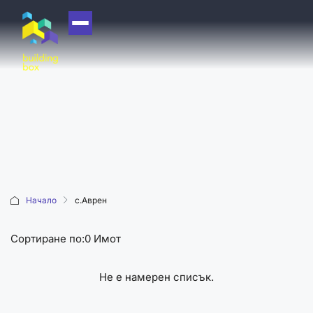
НАЧАЛО
ЗА НАС
ЕКИП
ОФИСИ
БЛОГ
КУПИ
Начало
с.Аврен
ПРОДАЙ
Сортиране по:
0 Имот
ОТДАЙ
АКАДЕМИЯ
Не е намерен списък.
МАШИНА НА