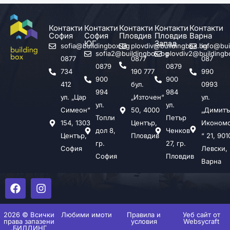
ВРЕМЕТО
Контакти
Контакти
Контакти
Контакти
Контакти
София
София
Пловдив
Пловдив
Варна
ЮГ
Запад
sofia@buildingbox.bg
plovdiv@buildingbox.bg
info@bui
sofia2@buildingbox.bg
plovdiv2@buildingb
0877
0877
087
0879
0879
734
190 777
990
900
900
412
бул.
0993
994
984
ул. „Цар
„Източен“
ул.
ул.
ул.
Симеон“
50, 4000
„Димитъ
Топли
Петър
154, 1303
Център,
Иконом
дол 8,
Ченков
Център,
Пловдив
“ 21, 901
гр.
27, гр.
София
Левски,
София
Пловдив
Варна
2026 © Всички
Любими имоти
Правила и
Уеб сайт от
права запазени
условия
Websycraft
„БИЛДИНГ