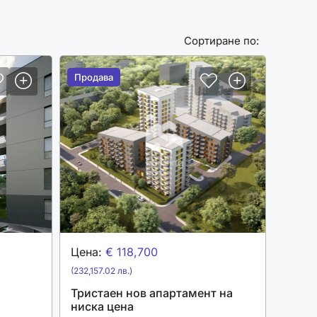
Сортиране по:
Продава
Продава
Цена:
€ 118,700
(232,157.02 лв.)
н
Тристаен нов апартамент на
ниска цена