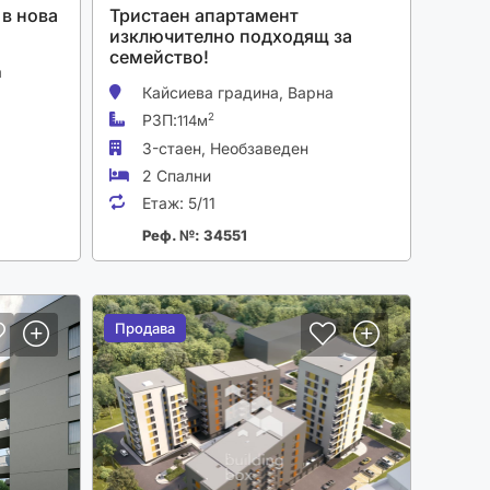
 в нова
Тристаен апартамент
изключително подходящ за
семейство!
а
Кайсиева градина,
Варна
РЗП:
2
114м
3-стаен,
Необзаведен
2 Спални
Етаж:
5/11
Реф. №: 34551
Продава
Продава