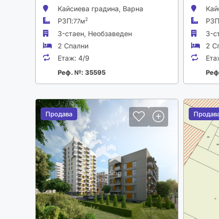
Кайсиева градина,
Варна
Кай
РЗП:
РЗП
2
77м
3-стаен,
Необзаведен
3-с
2 Спални
2 С
Етаж:
4/9
Ета
Реф. №: 35595
Реф
Продава
Продава
Продав
Продав