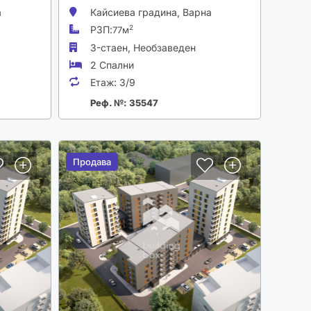
а
Кайсиева градина,
Варна
РЗП:
2
77м
3-стаен,
Необзаведен
2 Спални
Етаж:
3/9
Реф. №: 35547
Продава
Продава