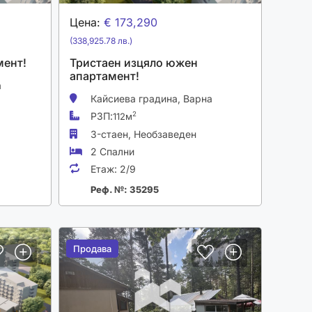
Цена:
€ 173,290
(338,925.78 лв.)
мент!
Тристаен изцяло южен
апартамент!
а
Кайсиева градина,
Варна
РЗП:
2
112м
3-стаен,
Необзаведен
2 Спални
Етаж:
2/9
Реф. №: 35295
Продава
Продава