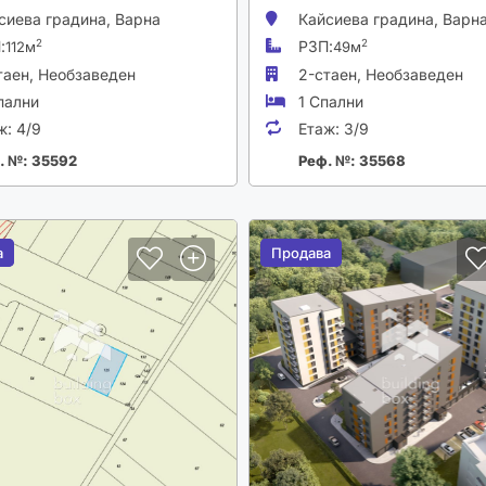
сиева градина,
Варна
Кайсиева градина,
Варн
:
РЗП:
2
2
112м
49м
таен,
Необзаведен
2-стаен,
Необзаведен
пални
1 Спални
ж:
4/9
Етаж:
3/9
. №: 35592
Реф. №: 35568
а
а
Продава
Продава