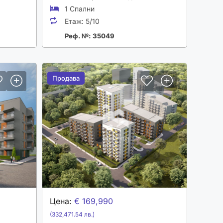
1 Спални
Етаж:
5/10
Реф. №: 35049
Продава
Продава
Цена:
€ 169,990
(332,471.54 лв.)