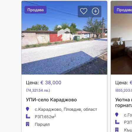
Продава
Продава
Продав
Продав
Цена:
€ 38,000
Цена:
(74,321.54 лв.)
(655,203.0
УПИ-село Караджово
Уютна 
горната
с.Караджово,
Пловдив, област
с.Г
РЗП:
2
652м
РЗП
Парцел
Къ