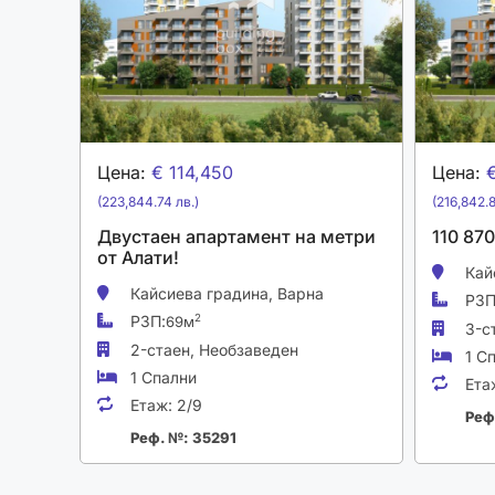
Цена:
€ 114,450
Цена:
€
(223,844.74 лв.)
(216,842.8
Двустаен апартамент на метри
110 87
от Алати!
Кай
Кайсиева градина,
Варна
РЗП
РЗП:
2
69м
3-с
2-стаен,
Необзаведен
1 С
1 Спални
Ета
Етаж:
2/9
Реф
Реф. №: 35291