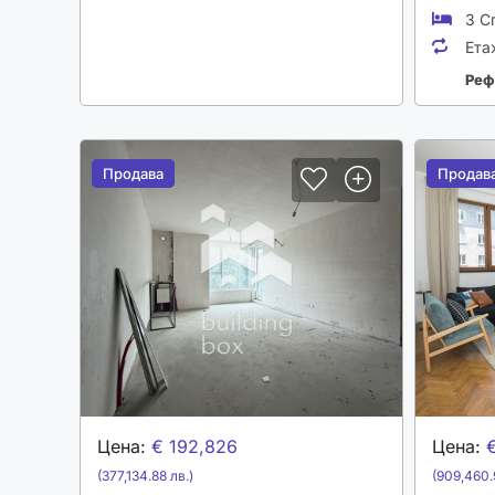
3 С
Ета
Реф
Продава
Продава
Продав
Продав
Цена:
€ 192,826
Цена:
(377,134.88 лв.)
(909,460.