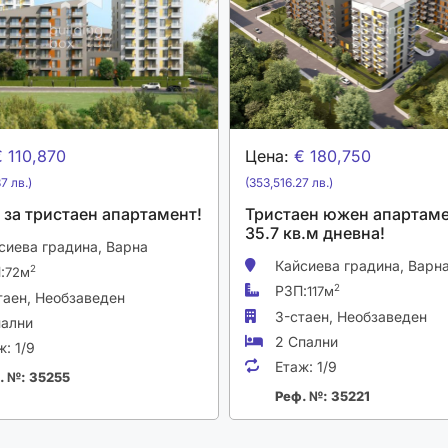
 110,870
Цена:
€ 180,750
7 лв.)
(353,516.27 лв.)
0 за тристаен апартамент!
Тристаен южен апартаме
35.7 кв.м дневна!
сиева градина,
Варна
Кайсиева градина,
Варн
:
2
72м
РЗП:
2
117м
таен,
Необзаведен
3-стаен,
Необзаведен
пални
2 Спални
ж:
1/9
Етаж:
1/9
. №: 35255
Реф. №: 35221