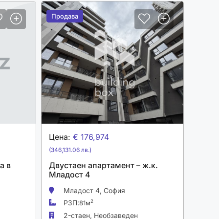
Продава
Продава
Цена:
€ 176,974
(346,131.06 лв.)
а в
Двустаен апартамент – ж.к.
Младост 4
Младост 4,
София
РЗП:
2
81м
2-стаен,
Необзаведен