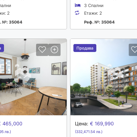
пални
3 Спални
жи:
2
Етажи:
2
. №: 35064
Реф. №: 35064
а
а
Продава
Продава
€ 465,000
Цена:
€ 169,990
95 лв.)
(332,471.54 лв.)