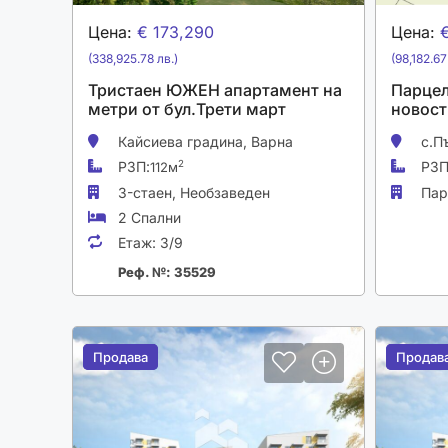
Цена:
€ 173,290
Цена:
(338,925.78 лв.)
(98,182.67
Тристаен ЮЖЕН апартамент на
Парцел
метри от бул.Трети март
новост
Кайсиева градина,
Варна
с.П
РЗП:
РЗП
2
112м
3-стаен,
Необзаведен
Пар
2 Спални
Етаж:
3/9
Реф. №: 35529
Продава
Продава
Продав
Продав