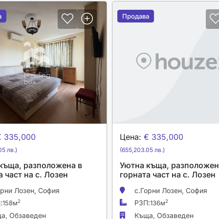
а
а
Продава
Продава
€ 335,000
Цена:
€ 335,000
5 лв.)
(655,203.05 лв.)
къща, разположена в
Уютна къща, разположен
 част на с. Лозен
горната част на с. Лозен
орни Лозен,
София
с.Горни Лозен,
София
:
РЗП:
2
2
158м
136м
ща,
Обзаведен
Къща,
Обзаведен