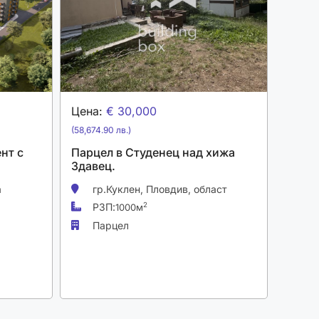
Цена:
€ 30,000
(58,674.90 лв.)
нт с
Парцел в Студенец над хижа
Здавец.
а
гр.Куклен,
Пловдив, област
РЗП:
2
1000м
Парцел