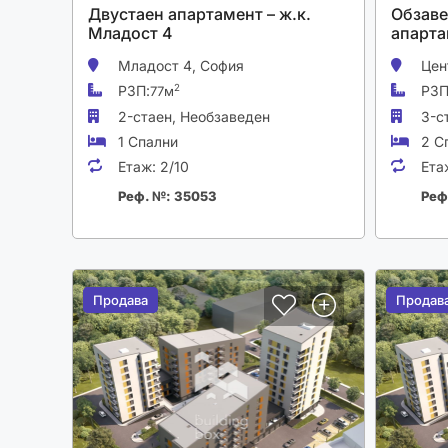
Двустаен апартамент – ж.к.
Обзаве
Младост 4
апарта
Младост 4,
София
Цен
РЗП:
РЗП
2
77м
2-стаен,
Необзаведен
3-с
1 Спални
2 С
Етаж:
2/10
Ета
Реф. №: 35053
Реф
Продава
Продава
Продав
Продав