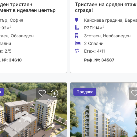
ден тристаен
Тристаен на среден етаж
мент в идеален център
сграда!
тър,
София
Кайсиева градина,
Варн
:
РЗП:
2
2
92м
114м
таен,
Обзаведен
3-стаен,
Необзаведен
пални
2 Спални
ж:
2/5
Етаж:
4/11
. №: 34610
Реф. №: 34587
а
а
Продава
Продава