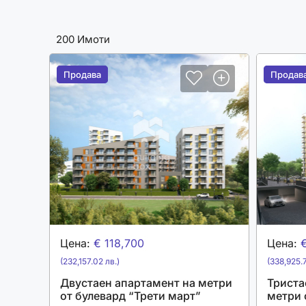
200 Имоти
Продава
Продава
Продав
Продав
Цена:
€ 118,700
Цена:
(232,157.02 лв.)
(338,925.7
Двустаен апартамент на метри
Триста
от булевард “Трети март”
метри 