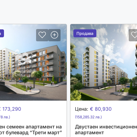
а
а
Продава
Продава
€ 173,290
Цена:
€ 80,930
8 лв.)
(158,285.32 лв.)
ен семеен апартамент на
Двустаен инвестиционе
от булевард “Трети март”
апартамент