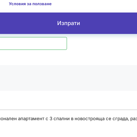
м да
Условия за ползване
Изпрати
нален апартамент с 3 спални в новострояща се сграда, разп