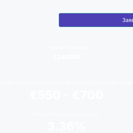
Зая
Стойност на имота
€249999
енови диапазон за наем на 3-стаен в Сухата Река, Соф
€550 - €700
Процент на възвръщаемост:
3.36%