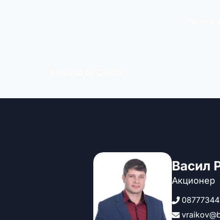
*Цените 
Powered by Credia
Васил 
Акционер
08777344
vraikov@b