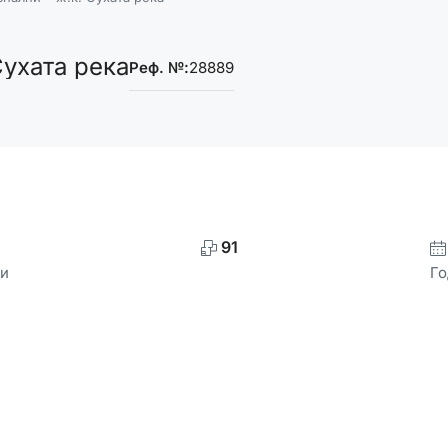
Сухата река
Реф. №:
28889
91
и
Го