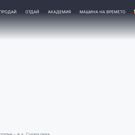
ПРОДАЙ
ОТДАЙ
АКАДЕМИЯ
МАШИНА НА ВРЕМЕТО
спални – ж.к. Сухата река