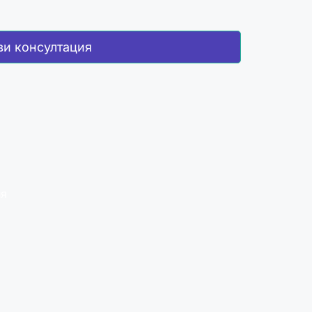
ви консултация
ия