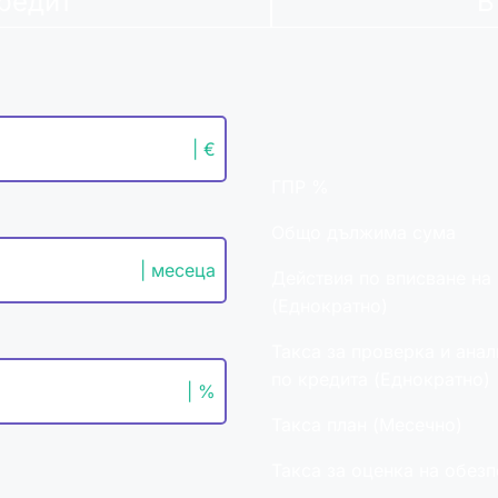
редит
В
| €
ГПР %
Общо дължима сума
| месеца
Действия по вписване на
(Еднократно)
Такса за проверка и анал
по кредита (Еднократно)
| %
Такса план (Месечно)
Такса за оценка на обез