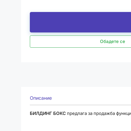
С изпращането на този формуляр се съгласява
Обадете се
Описание
БИЛДИНГ БОКС
предлага за продажба функцио