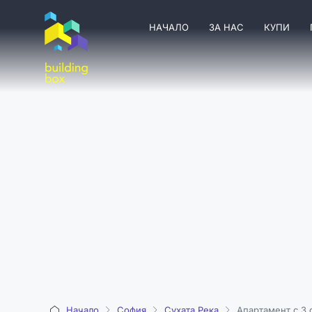
НАЧАЛО
ЗА НАС
КУПИ
Начало
София
Сухата Река
Апартамент с 3 