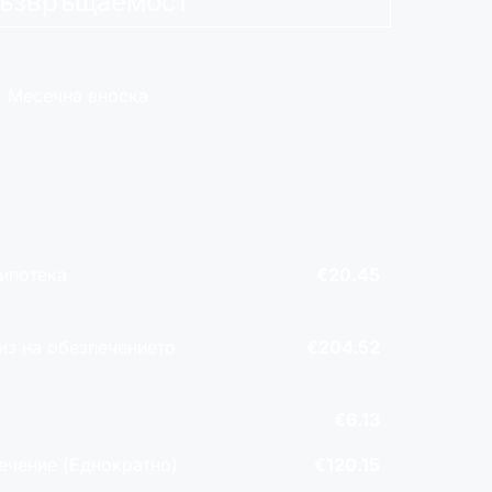
ъзвръщаемост
Месечна вноска
 ипотека
€20.45
из на обезпечението
€204.52
€6.13
печение (Еднократно)
€120.15