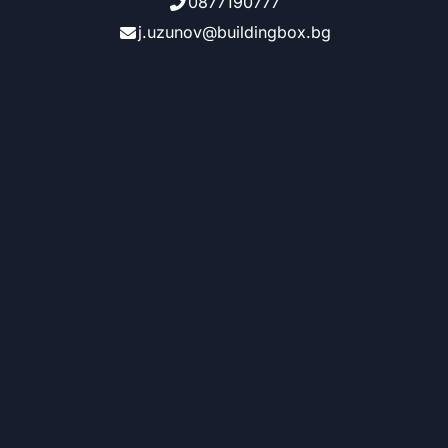
0877190777
j.uzunov@buildingbox.bg