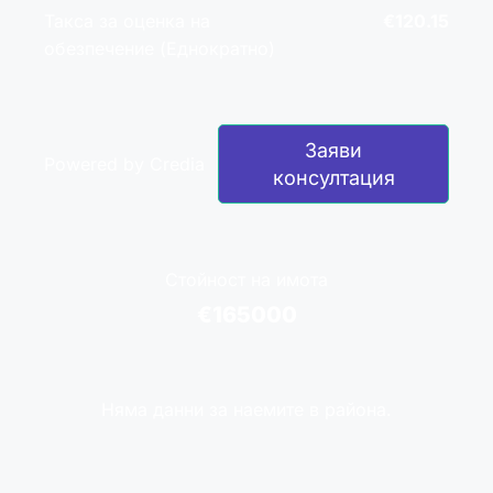
Такса за оценка на
€120.15
обезпечение (Еднократно)
Заяви
Powered by Credia
консултация
Стойност на имота
€165000
Няма данни за наемите в района.