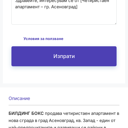
С изпращането на този формуляр се съгласявам
да
Условия за ползване
Изпрати
Описание
БИЛДИНГ БОКС
продава четиристаен апартамент в
нова сграда в град Асеновград, кв. Запад - един от
най-предпочитаните и развиващи се райони в