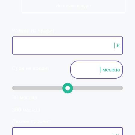
Ипотечен кредит
Размер на кредит
| €
Срок на кредит
| месеца
36 месеца
360 месеца
Лихвен процент