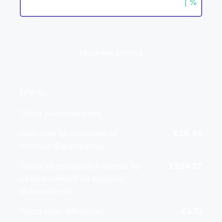
| %
Месечна вноска
ГПР %
Общо дължима сума
Действия по вписване на
€20.45
ипотека (Еднократно)
Такса за проверка и анализ на
€204.52
обезпечението по кредита
(Еднократно)
Такса план (Месечно)
€6.13