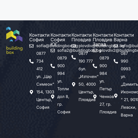
Контакти
Контакти
Контакти
Контакти
Контакти
София
София
Пловдив
Пловдив
Варна
ЮГ
Запад
sofia@buildingbox.bg
plovdiv@buildingbox.bg
info@bui
sofia2@buildingbox.bg
plovdiv2@buildingb
0877
0877
087
0879
0879
734
190 777
990
900
900
412
бул.
0993
994
984
ул. „Цар
„Източен“
ул.
ул.
ул.
Симеон“
50, 4000
„Димитъ
Топли
Петър
154, 1303
Център,
Иконом
дол 8,
Ченков
Център,
Пловдив
“ 21, 901
гр.
27, гр.
София
Левски,
София
Пловдив
Варна