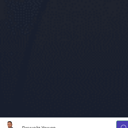
Джунейт Узунов