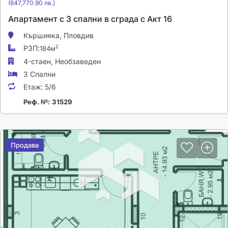
(647,770.90 лв.)
Апартамент с 3 спални в сграда с Акт 16
Кършияка,
Пловдив
РЗП:
2
184м
4-стаен,
Необзаведен
3 Спални
Етаж:
5/6
Реф. №: 31529
Продава
Продава