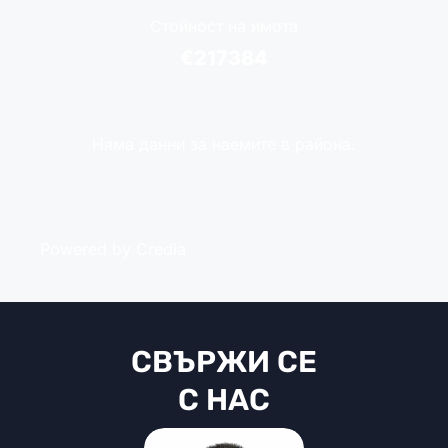
Стойност на имота
€217384
Няма данни за наемите в района.
Powered by Credia
СВЪРЖИ СЕ
С НАС