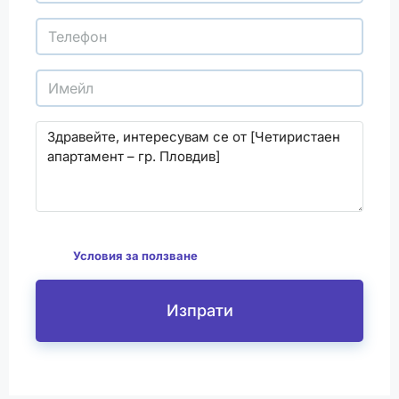
С изпращането на този формуляр се съгласявам
да
Условия за ползване
Изпрати