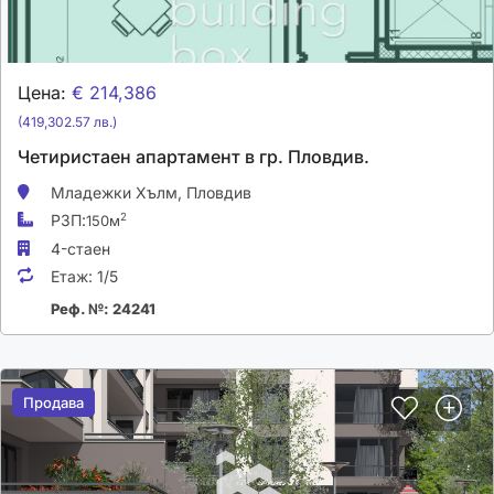
Цена:
€ 214,386
(419,302.57 лв.)
Четиристаен апартамент в гр. Пловдив.
Младежки Хълм,
Пловдив
РЗП:
2
150м
4-стаен
Етаж:
1/5
Реф. №: 24241
Продава
Продава