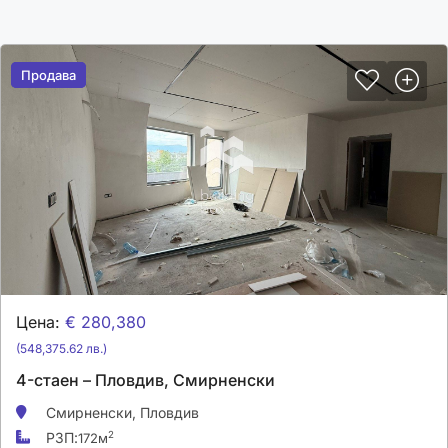
Продава
Продава
Цена:
€ 280,380
(548,375.62 лв.)
4-стаен – Пловдив, Смирненски
Смирненски,
Пловдив
РЗП:
2
172м