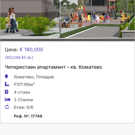
Цена:
€ 180,000
(352,049.40 лв.)
Четиристаен апартамент – кв. Коматево
Коматево,
Пловдив
РЗП:
2
189м
4-стаен
3 Спални
Етаж:
6/6
Реф. №: 17748