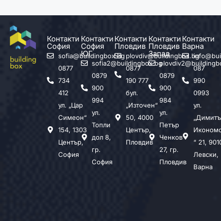
Контакти
Контакти
Контакти
Контакти
Контакти
София
София
Пловдив
Пловдив
Варна
ЮГ
Запад
sofia@buildingbox.bg
plovdiv@buildingbox.bg
info@bui
sofia2@buildingbox.bg
plovdiv2@buildingb
0877
0877
087
0879
0879
734
190 777
990
900
900
412
бул.
0993
994
984
ул. „Цар
„Източен“
ул.
ул.
ул.
Симеон“
50, 4000
„Димитъ
Топли
Петър
154, 1303
Център,
Иконом
дол 8,
Ченков
Център,
Пловдив
“ 21, 901
гр.
27, гр.
София
Левски,
София
Пловдив
Варна