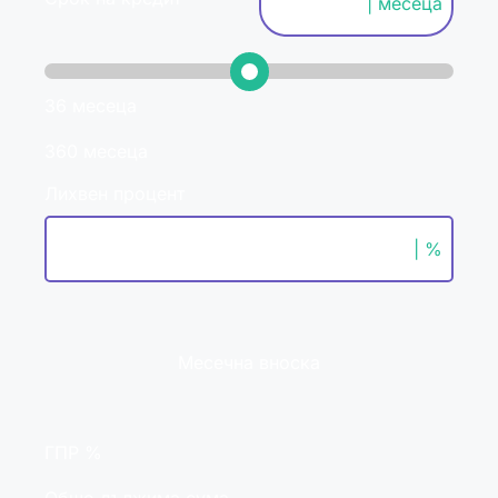
| месеца
36 месеца
360 месеца
Лихвен процент
| %
Месечна вноска
ГПР %