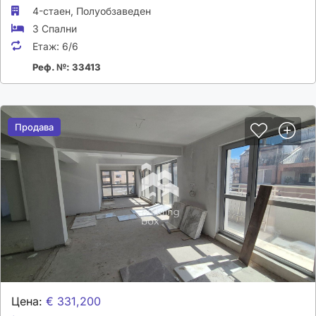
4-стаен,
Полуобзаведен
3 Спални
Етаж:
6/6
Реф. №: 33413
Продава
Продава
Цена:
€ 331,200