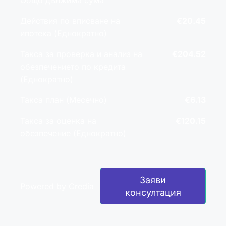
Общо дължима сума
Действия по вписване на
€20.45
ипотека (Еднократно)
Такса за проверка и анализ на
€204.52
обезпечението по кредита
(Еднократно)
Такса план (Месечно)
€6.13
Такса за оценка на
€120.15
обезпечение (Еднократно)
Заяви
Powered by Credia
консултация