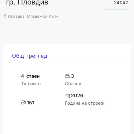
гр. Пловдив
ВРЕМЕТО
24042
Пловдив, Младежки Хълм
Общ преглед
4-стаен
3
Тип имот
Спални
2026
151
Година на строеж