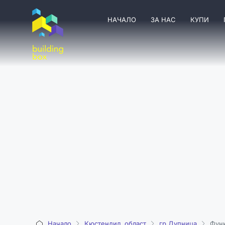
НАЧАЛО
ЗА НАС
КУПИ
Начало
Кюстендил, област
гр.Дупница
Функ