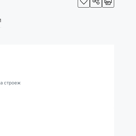
1
на строеж