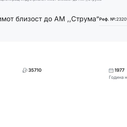
мот близост до АМ ,,Струма“
Реф. №:
2320
35710
1977
Година 