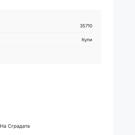
35710
Купи
 На Сградата