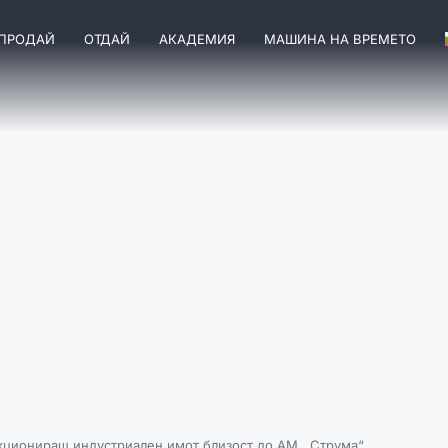
ПРОДАЙ
ОТДАЙ
АКАДЕМИЯ
МАШИНА НА ВРЕМЕТО
циониращ индустриален имот близост до АМ ,,Струма“