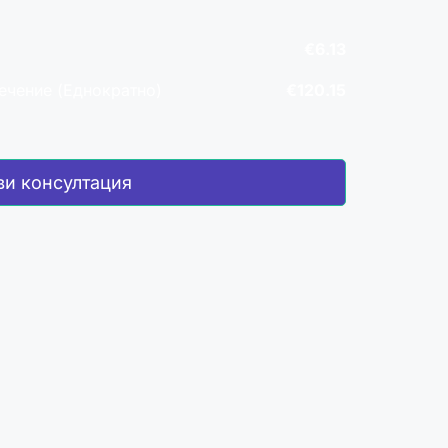
€6.13
печение (Еднократно)
€120.15
ви консултация