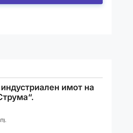
индустриален имот на
Струма“.
П).