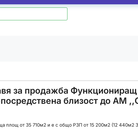
я за продажба Функциониращ 
епосредствена близост до АМ ,,
а площ от 35 710м2 и е с общо РЗП от 15 200м2 (12 440м2 З