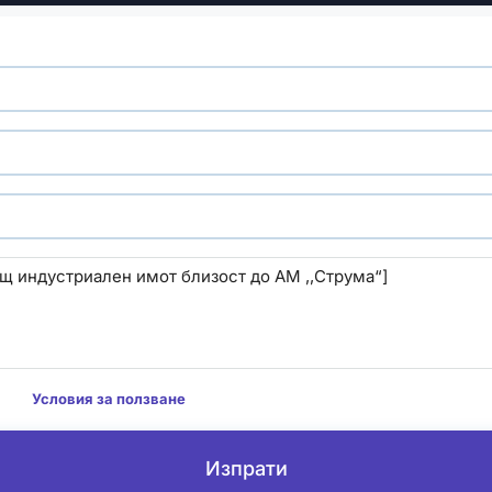
м да
Условия за ползване
Изпрати