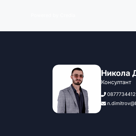
Powered by Credia
Никола 
Консултант
0877734412
n.dimitrov@