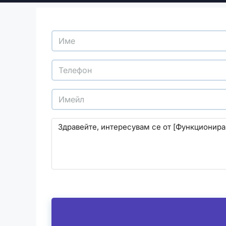
С изпращането на този формуляр се съгласява