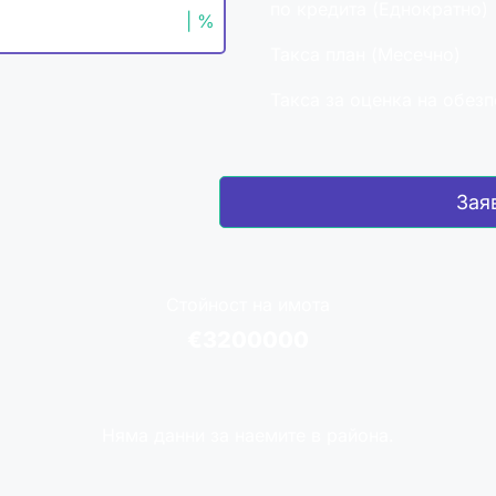
по кредита (Еднократно)
| %
Такса план (Месечно)
Такса за оценка на обез
Зая
Стойност на имота
€3200000
Няма данни за наемите в района.