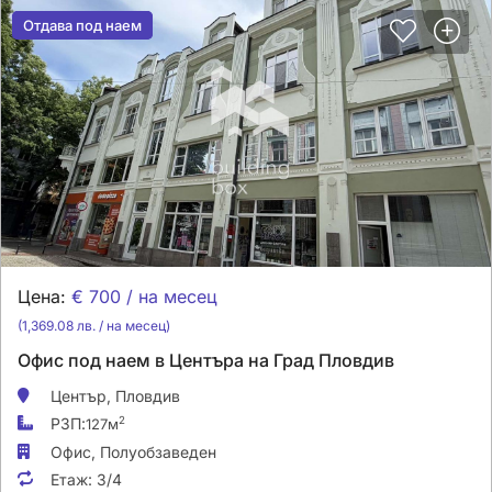
Отдава под наем
Отдава под наем
Цена:
€ 700 / на месец
(1,369.08 лв. / на месец)
Офис под наем в Центъра на Град Пловдив
Център,
Пловдив
РЗП:
2
127м
Офис,
Полуобзаведен
Етаж:
3/4