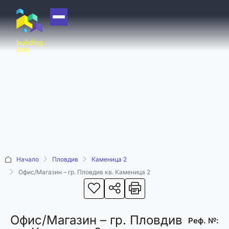
НАЧАЛО
ЗА НАС
ЕКИП
ОФИСИ
БЛОГ
КУПИ
Начало
Пловдив
Каменица 2
ПРОДАЙ
Офис/Магазин – гр. Пловдив кв. Каменица 2
ОТДАЙ
АКАДЕМИЯ
Офис/Магазин – гр. Пловдив
МАШИНА НА
Реф. №: