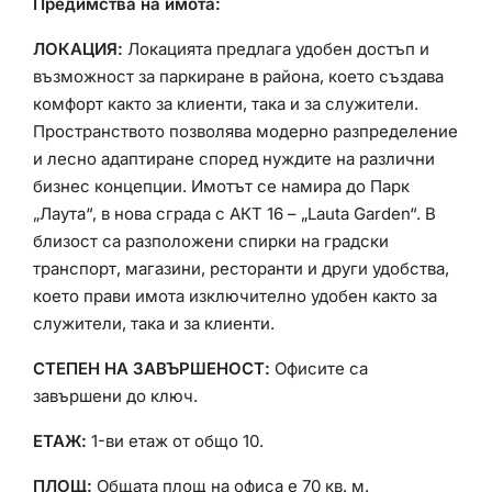
Предимства на имота:
ЛОКАЦИЯ:
Локацията предлага удобен достъп и
възможност за паркиране в района, което създава
комфорт както за клиенти, така и за служители.
Пространството позволява модерно разпределение
и лесно адаптиране според нуждите на различни
бизнес концепции. Имотът се намира до Парк
„Лаута“, в нова сграда с АКТ 16 – „Lauta Garden“. В
близост са разположени спирки на градски
транспорт, магазини, ресторанти и други удобства,
което прави имота изключително удобен както за
служители, така и за клиенти.
СТЕПЕН НА ЗАВЪРШЕНОСТ:
Офисите са
завършени до ключ.
ЕТАЖ:
1-ви етаж от общо 10.
ПЛОЩ:
Общата площ на офиса е 70 кв. м.