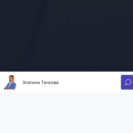
Златина Тачкова