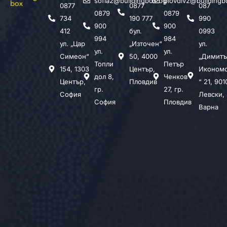
sofia2@buildingbox.bg
plovdiv2@buildingb
0877
0877
087
0879
0879
734
190 777
990
900
900
412
бул.
0993
994
984
ул. „Цар
„Източен“
ул.
ул.
ул.
Симеон“
50, 4000
„Димитъ
Топли
Петър
154, 1303
Център,
Иконом
дол 8,
Ченков
Център,
Пловдив
“ 21, 901
гр.
27, гр.
София
Левски,
София
Пловдив
Варна