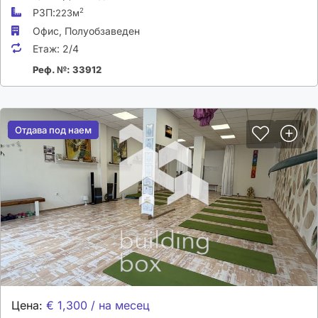
РЗП:
2
223м
Офис,
Полуобзаведен
Етаж:
2/4
Реф. №: 33912
Отдава под наем
Отдава под наем
Цена:
€ 1,300 / на месец