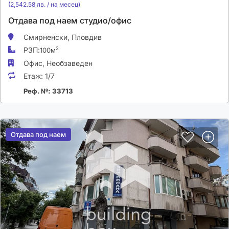
(2,542.58 лв. / на месец)
Отдава под наем студио/офис
Смирненски,
Пловдив
РЗП:
2
100м
Офис,
Необзаведен
Етаж:
1/7
Реф. №: 33713
Отдава под наем
Отдава под наем