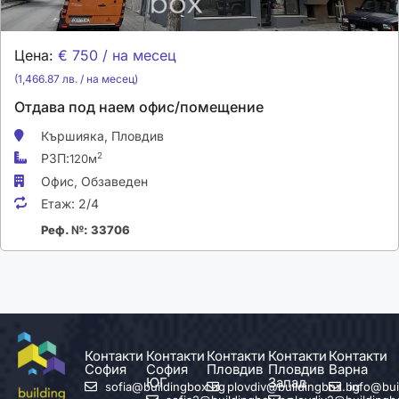
Цена:
€ 750 / на месец
(1,466.87 лв. / на месец)
Отдава под наем офис/помещение
Кършияка,
Пловдив
РЗП:
2
120м
Офис,
Обзаведен
Етаж:
2/4
Реф. №: 33706
Контакти
Контакти
Контакти
Контакти
Контакти
София
София
Пловдив
Пловдив
Варна
ЮГ
Запад
sofia@buildingbox.bg
plovdiv@buildingbox.bg
info@bui