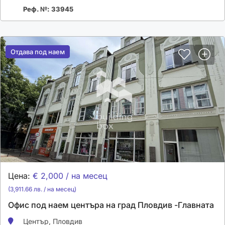
Реф. №: 33945
Отдава под наем
Отдава под наем
Цена:
€ 2,000 / на месец
(3,911.66 лв. / на месец)
Офис под наем центъра на град Пловдив -Главната
Център,
Пловдив