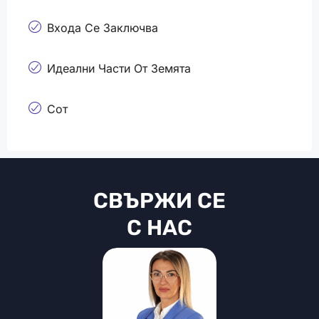
Входа Се Заключва
Идеални Части От Земята
Сот
СВЪРЖИ СЕ
С НАС