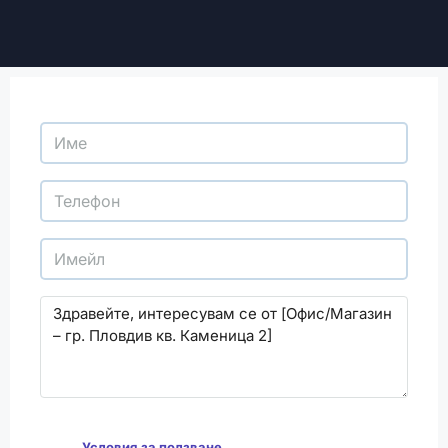
С изпращането на този формуляр се съгласявам
да
Условия за ползване