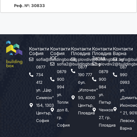
Реф. №: 30833
Контакти
Контакти
Контакти
Контакти
Контакти
София
София
Пловдив
Пловдив
Варна
ЮГ
Запад
sofia@buildingbox.bg
plovdiv@buildingbox.bg
info@bui
sofia2@buildingbox.bg
plovdiv2@buildingb
0877
0877
087
0879
0879
734
190 777
990
900
900
412
бул.
0993
994
984
ул. „Цар
„Източен“
ул.
ул.
ул.
Симеон“
50, 4000
„Димитъ
Топли
Петър
154, 1303
Център,
Иконом
дол 8,
Ченков
Център,
Пловдив
“ 21, 901
гр.
27, гр.
София
Левски,
София
Пловдив
Варна