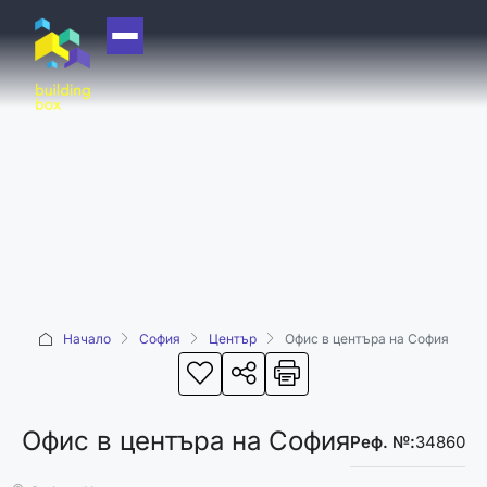
НАЧАЛО
ЗА НАС
ЕКИП
ОФИСИ
БЛОГ
КУПИ
Начало
София
Център
Офис в центъра на София
ПРОДАЙ
ОТДАЙ
АКАДЕМИЯ
Офис в центъра на София
Реф. №:
34860
МАШИНА НА