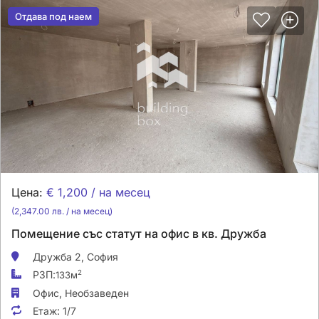
Отдава под наем
Отдава под наем
Цена:
€ 1,200 / на месец
(2,347.00 лв. / на месец)
Помещение със статут на офис в кв. Дружба
Дружба 2,
София
РЗП:
2
133м
Офис,
Необзаведен
Етаж:
1/7