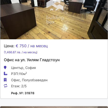
Цена:
€ 750 / на месец
(1,466.87 лв. / на месец)
Офис на ул. Уилям Гладстоун
Център,
София
РЗП:
2
110м
Офис,
Полуобзаведен
Етаж:
2/5
Реф. №: 31978