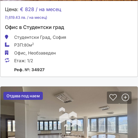
Цена:
€ 828 / на месец
(1,619.43 лв. / на месец)
Офис в Студентски град
Студентски Град,
София
РЗП:
2
80м
Офис,
Необзаведен
Етаж:
1/2
Реф. №: 34927
Отдава под наем
Отдава под наем