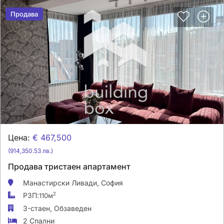
Продава
Продава
Цена:
€ 467,500
(914,350.53 лв.)
Продава тристаен апартамент
Манастирски Ливади,
София
РЗП:
2
110м
3-стаен,
Обзаведен
2 Спални