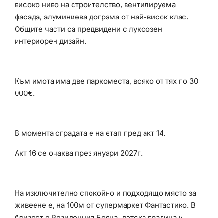
високо ниво на строителство, вентилируема
фасада, алуминиева дограма от най-висок клас.
Общите части са предвидени с луксозен
интериорен дизайн.
Към имота има две паркоместа, всяко от тях по 30
000€.
В момента сградата е на етап пред акт 14.
Акт 16 се очаква през януари 2027г.
На изключително спокойно и подходящо място за
живеене е, на 100м от супермаркет Фантастико. В
близост е Резиденция Бояна, детска градина и