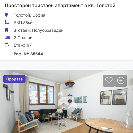
Просторен тристаен апартамент в кв. Толстой
Толстой,
София
РЗП:
2
86м
3-стаен,
Полуобзаведен
2 Спални
Етаж:
1/7
Реф. №: 35544
Продава
Продава