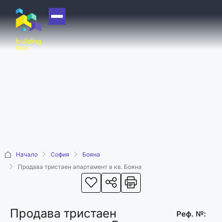
НАЧАЛО
ЗА НАС
ЕКИП
ОФИСИ
БЛОГ
КУПИ
Начало
София
Бояна
ПРОДАЙ
Продава тристаен апартамент в кв. Бояна
ОТДАЙ
АКАДЕМИЯ
Продава тристаен
МАШИНА НА
Реф. №: