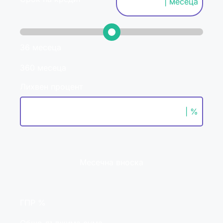
| месеца
36 месеца
360 месеца
Лихвен процент
| %
Месечна вноска
ГПР %