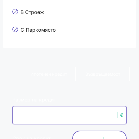
В Строеж
С Паркомясто
Ипотечен кредит
Възвръщаемост
Размер на кредит
| €
Срок на кредит