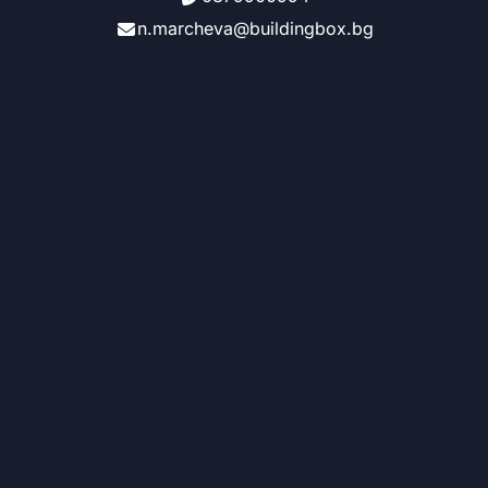
n.marcheva@buildingbox.bg