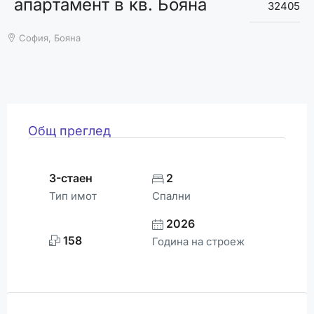
апартамент в кв. Бояна
ВРЕМЕТО
32405
София, Бояна
Общ преглед
3-стаен
2
Тип имот
Спални
2026
158
Година на строеж