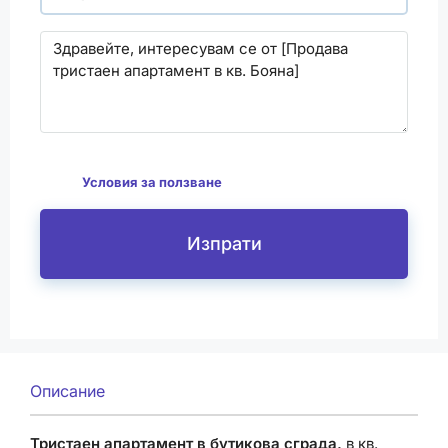
С изпращането на този формуляр се съгласявам
да
Условия за ползване
Изпрати
Описание
Тристаен апартамент в бутикова сграда,
в
кв.