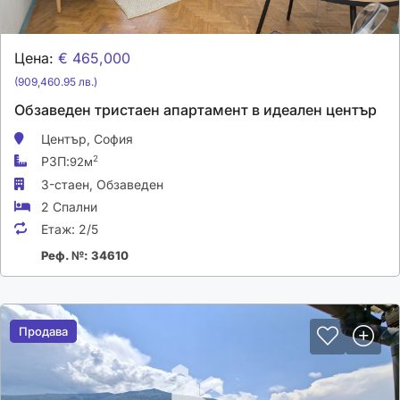
Цена:
€ 465,000
(909,460.95 лв.)
Обзаведен тристаен апартамент в идеален център
Център,
София
РЗП:
2
92м
3-стаен,
Обзаведен
2 Спални
Етаж:
2/5
Реф. №: 34610
Продава
Продава