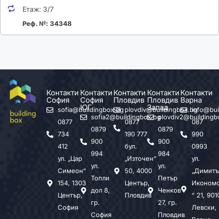
Етаж:
3/7
Реф. №: 34348
Контакти
Контакти
Контакти
Контакти
Контакти
София
София
Пловдив
Пловдив
Варна
ЮГ
Запад
sofia@buildingbox.bg
plovdiv@buildingbox.bg
info@bui
sofia2@buildingbox.bg
plovdiv2@buildingb
0877
0877
087
0879
0879
734
190 777
990
900
900
412
бул.
0993
994
984
ул. „Цар
„Източен“
ул.
ул.
ул.
Симеон“
50, 4000
„Димитъ
Топли
Петър
154, 1303
Център,
Иконом
дол 8,
Ченков
Център,
Пловдив
“ 21, 901
гр.
27, гр.
София
Левски,
София
Пловдив