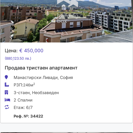
Цена:
€ 450,000
(880,123.50 лв.)
Продава тристаен апартамент
Манастирски Ливади,
София
РЗП:
2
246м
3-стаен,
Необзаведен
2 Спални
Етаж:
6/7
Реф. №: 34422