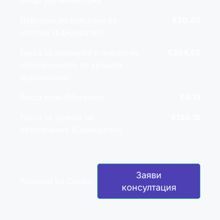
Общо дължима сума
Действия по вписване на
€20.45
ипотека (Еднократно)
Такса за проверка и анализ на
€204.52
обезпечението по кредита
(Еднократно)
Такса план (Месечно)
€6.13
Такса за оценка на
€120.15
обезпечение (Еднократно)
Заяви
Powered by Credia
консултация