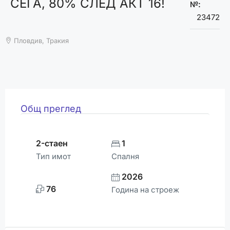
СЕГА, 80% СЛЕД АКТ 16!
ВРЕМЕТО
№:
23472
Пловдив, Тракия
Общ преглед
2-стаен
1
Тип имот
Спалня
2026
76
Година на строеж