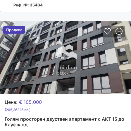
Реф. №: 35484
Продава
Продава
Цена:
€ 105,000
(205,362.15 лв.)
Голям просторен двустаен апартамент с АКТ 15 до
Кауфланд