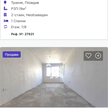
Тракия,
Пловдив
РЗП:
2
78м
2-стаен,
Необзаведен
1 Спални
Етаж:
7/8
Реф. №: 27621
Продава
Продава