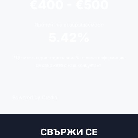
€400 - €500
Процент на възвръщаемост:
5.42%
*Цените са ориентировачни. За повече информация
се свържете с наш консултант.
Powered by Credia
СВЪРЖИ СЕ