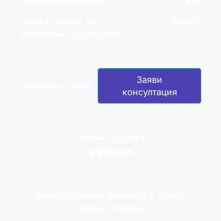
Такса план (Месечно)
€6.13
Такса за оценка на
€120.15
обезпечение (Еднократно)
Заяви
Powered by Credia
консултация
Стойност на имота
€110740
Ценови диапазон за наем на 2-стаен в
Тракия, Пловдив