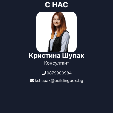
С НАС
Кристина Шупак
Консултант
0879900984
kshupak@buildingbox.bg