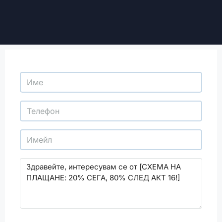
С изпращането на този формуляр се съгласявам