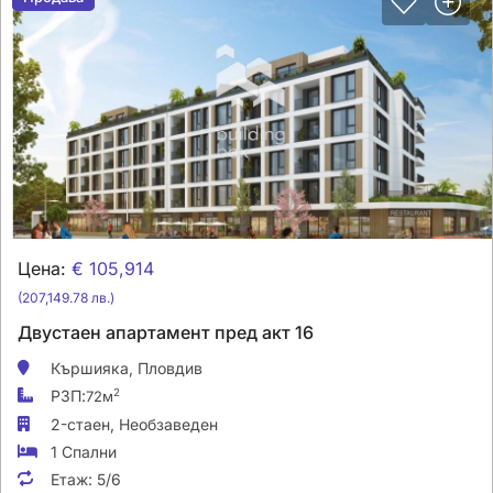
Цена:
€ 105,914
(207,149.78 лв.)
Двустаен апартамент пред акт 16
Кършияка,
Пловдив
РЗП:
2
72м
2-стаен,
Необзаведен
1 Спални
Етаж:
5/6