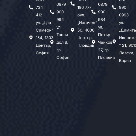
0879
0879
734
190 777
990
900
900
412
бул.
0993
994
984
ул. „Цар
„Източен“
ул.
ул.
ул.
Симеон“
50, 4000
„Димитъ
Топли
Петър
154, 1303
Център,
Иконом
дол 8,
Ченков
Център,
Пловдив
“ 21, 901
гр.
27, гр.
София
Левски,
София
Пловдив
Варна