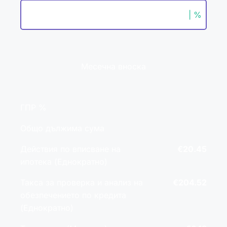
| %
Месечна вноска
ГПР %
Общо дължима сума
Действия по вписване на
€20.45
ипотека (Еднократно)
Такса за проверка и анализ на
€204.52
обезпечението по кредита
(Еднократно)