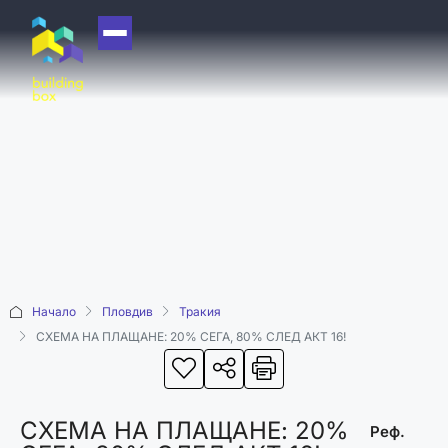
НАЧАЛО
ЗА НАС
ЕКИП
ОФИСИ
БЛОГ
КУПИ
Начало
Пловдив
Тракия
ПРОДАЙ
СХЕМА НА ПЛАЩАНЕ: 20% СЕГА, 80% СЛЕД АКТ 16!
ОТДАЙ
АКАДЕМИЯ
СХЕМА НА ПЛАЩАНЕ: 20%
МАШИНА НА
Реф.