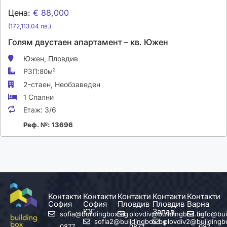
Цена:
€ 88,000
(172,113.04 лв.)
Голям двустаен апартамент – кв. Южен
Южен,
Пловдив
РЗП:
2
80м
2-стаен,
Необзаведен
1 Спални
Етаж:
3/6
Реф. №: 13696
Контакти
Контакти
Контакти
Контакти
Контакти
София
София
Пловдив
Пловдив
Варна
ЮГ
Запад
sofia@buildingbox.bg
plovdiv@buildingbox.bg
info@bui
sofia2@buildingbox.bg
plovdiv2@buildingb
0877
0877
087