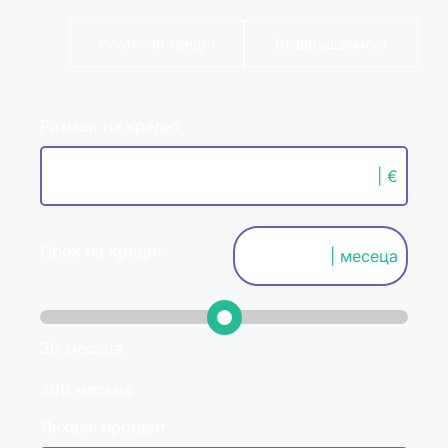
Ипотечен кредит
Възвръщаемост
Размер на кредит
| €
Срок на кредит
| месеца
36 месеца
360 месеца
Лихвен процент