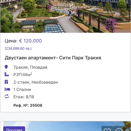
Цена:
€ 120,000
(234,699.60 лв.)
Двустаен апартамент- Сити Парк Тракия
Тракия,
Пловдив
РЗП:
2
66м
2-стаен,
Необзаведен
1 Спални
Етаж:
8/18
Реф. №: 35508
Продава
Продава