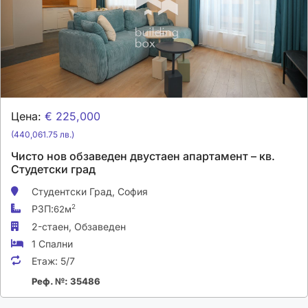
Цена:
€ 225,000
(440,061.75 лв.)
Чисто нов обзаведен двустаен апартамент – кв.
Студетски град
Студентски Град,
София
РЗП:
2
62м
2-стаен,
Обзаведен
1 Спални
Етаж:
5/7
Реф. №: 35486