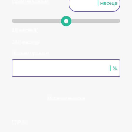
Срок на кредит
| месеца
36 месеца
360 месеца
Лихвен процент
| %
Месечна вноска
ГПР %