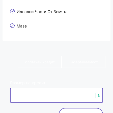
Идеални Части От Земята
Мазе
Ипотечен кредит
Възвръщаемост
Размер на кредит
| €