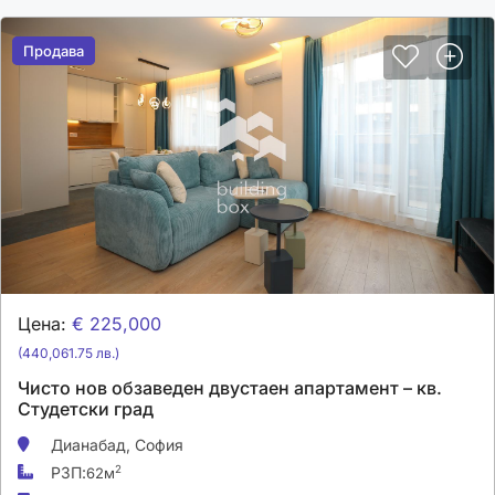
Продава
Продава
Цена:
€ 225,000
(440,061.75 лв.)
Чисто нов обзаведен двустаен апартамент – кв.
Студетски град
Дианабад,
София
РЗП:
2
62м