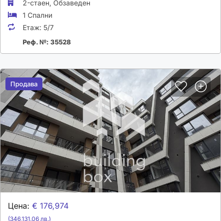
2-стаен,
Обзаведен
1 Спални
Етаж:
5/7
Реф. №: 35528
Продава
Продава
Цена:
€ 176,974
(346,131.06 лв.)