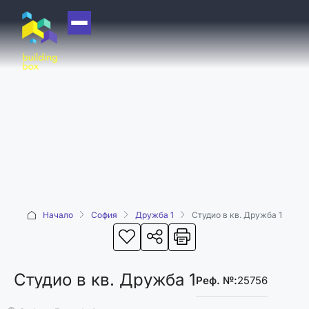
НАЧАЛО
ЗА НАС
ЕКИП
ОФИСИ
БЛОГ
КУПИ
Начало
София
Дружба 1
Студио в кв. Дружба 1
ПРОДАЙ
ОТДАЙ
АКАДЕМИЯ
Студио в кв. Дружба 1
Реф. №:
25756
МАШИНА НА