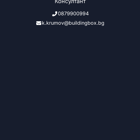
Консултант
0879900994
k.krumov@buildingbox.bg