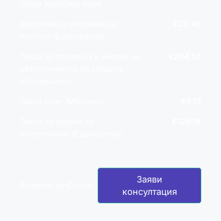
Общо дължима сума
Действия по вписване на
€20.45
ипотека (Еднократно)
Такса за проверка и анализ на
€204.52
обезпечението по кредита
(Еднократно)
Такса план (Месечно)
€6.13
Такса за оценка на
€120.15
обезпечение (Еднократно)
Заяви
Powered by Credia
консултация