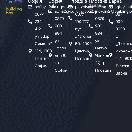
София
София
Пловдив
Пловдив
Варна
ЮГ
Запад
sofia@buildingbox.bg
plovdiv@buildingbox.bg
info@bui
sofia2@buildingbox.bg
plovdiv2@buildingb
0877
0877
087
0879
0879
734
190 777
990
900
900
412
бул.
0993
994
984
ул. „Цар
„Източен“
ул.
ул.
ул.
Симеон“
50, 4000
„Димитъ
Топли
Петър
154, 1303
Център,
Иконом
дол 8,
Ченков
Център,
Пловдив
“ 21, 901
гр.
27, гр.
София
Левски,
София
Пловдив
Варна