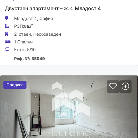
Двустаен апартамент – ж.к. Младост 4
Младост 4,
София
РЗП:
2
81м
2-стаен,
Необзаведен
1 Спални
Етаж:
5/10
Реф. №: 35049
Продава
Продава