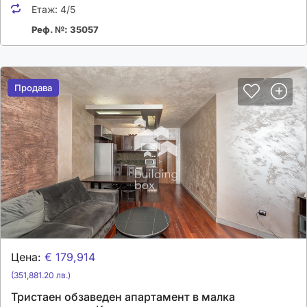
Етаж:
4/5
Реф. №: 35057
Продава
Продава
Цена:
€ 179,914
(351,881.20 лв.)
Тристаен обзаведен апартамент в малка