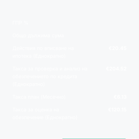
ГПР %
Общо дължима сума
Действия по вписване на
€20.45
ипотека (Еднократно)
Такса за проверка и анализ на
€204.52
обезпечението по кредита
(Еднократно)
Такса план (Месечно)
€6.13
Такса за оценка на
€120.15
обезпечение (Еднократно)