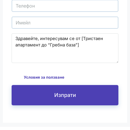
С изпращането на този формуляр се съгласявам
да
Условия за ползване
Изпрати