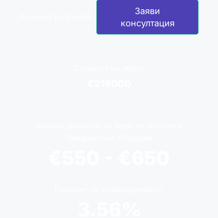
Заяви
Powered by Credia
консултация
Стойност на имота
€219000
Ценови диапазон за наем на 3-стаен в
Смирненски, Пловдив
€550 - €650
Процент на възвръщаемост:
3.56%