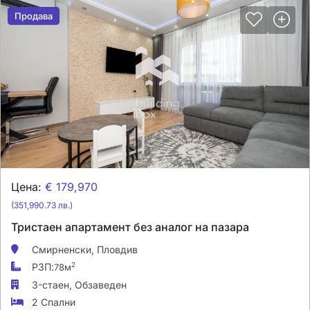
Продава
Продава
Цена:
€ 179,970
(351,990.73 лв.)
Тристаен апартамент без аналог на пазара
Смирненски,
Пловдив
РЗП:
2
78м
3-стаен,
Обзаведен
2 Спални