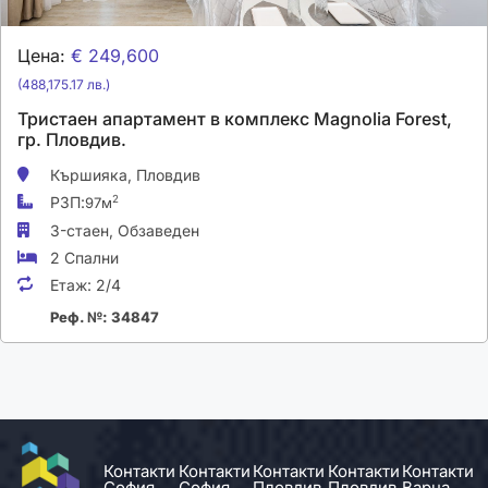
Цена:
€ 249,600
(488,175.17 лв.)
Тристаен апартамент в комплекс Magnolia Forest,
гр. Пловдив.
Кършияка,
Пловдив
РЗП:
2
97м
3-стаен,
Обзаведен
2 Спални
Етаж:
2/4
Реф. №: 34847
Контакти
Контакти
Контакти
Контакти
Контакти
София
София
Пловдив
Пловдив
Варна