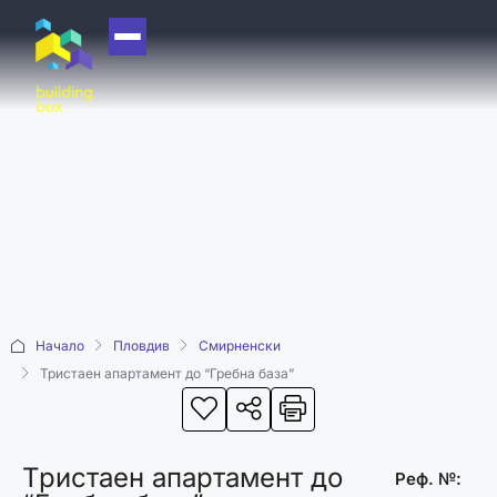
НАЧАЛО
ЗА НАС
ЕКИП
ОФИСИ
БЛОГ
КУПИ
Начало
Пловдив
Смирненски
ПРОДАЙ
Тристаен апартамент до “Гребна база”
ОТДАЙ
АКАДЕМИЯ
Тристаен апартамент до
МАШИНА НА
Реф. №: