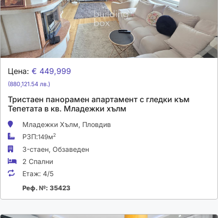
Цена:
€ 449,999
(880,121.54 лв.)
Тристаен панорамен апартамент с гледки към
Тепетата в кв. Младежки хълм
Младежки Хълм,
Пловдив
РЗП:
2
149м
3-стаен,
Обзаведен
2 Спални
Етаж:
4/5
Реф. №: 35423