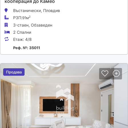
кооперация до Камео
Въстанически,
Пловдив
РЗП:
2
91м
3-стаен,
Обзаведен
2 Спални
Етаж:
4/8
Реф. №: 35011
Продава
Продава