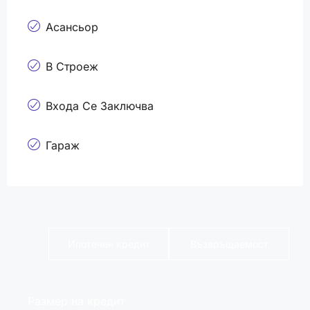
Асансьор
В Строеж
Входа Се Заключва
Гараж
Ипотечен кредит
Възвръщаемост
Размер на кредит