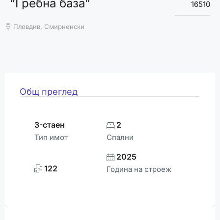
“Гребна база”
ВРЕМЕТО
16510
Пловдив, Смирненски
Общ преглед
3-стаен
2
Тип имот
Спални
2025
122
Година на строеж