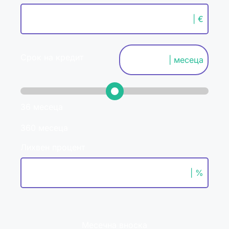
| €
Срок на кредит
| месеца
36 месеца
360 месеца
Лихвен процент
| %
Месечна вноска