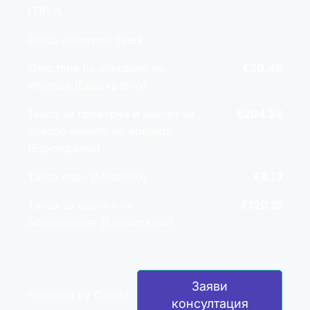
ГПР %
Общо дължима сума
Действия по вписване на
€20.45
ипотека (Еднократно)
Такса за проверка и анализ на
€204.52
обезпечението по кредита
(Еднократно)
Такса план (Месечно)
€6.13
Такса за оценка на
€120.15
обезпечение (Еднократно)
Заяви
Powered by Credia
консултация