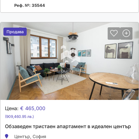
Реф. №: 35544
Продава
Продава
Цена:
€ 465,000
(909,460.95 лв.)
Обзаведен тристаен апартамент в идеален център
Център,
София