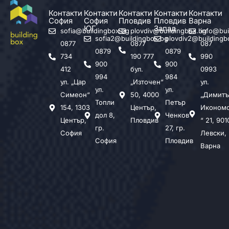
Контакти
Контакти
Контакти
Контакти
Контакти
София
София
Пловдив
Пловдив
Варна
ЮГ
Запад
sofia@buildingbox.bg
plovdiv@buildingbox.bg
info@bui
sofia2@buildingbox.bg
plovdiv2@buildingb
0877
0877
087
0879
0879
734
190 777
990
900
900
412
бул.
0993
994
984
ул. „Цар
„Източен“
ул.
ул.
ул.
Симеон“
50, 4000
„Димитъ
Топли
Петър
154, 1303
Център,
Иконом
дол 8,
Ченков
Център,
Пловдив
“ 21, 901
гр.
27, гр.
София
Левски,
София
Пловдив
Варна