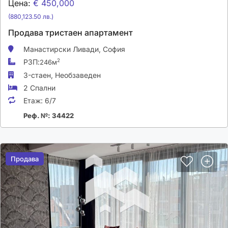
Цена:
€ 450,000
(880,123.50 лв.)
Продава тристаен апартамент
Манастирски Ливади,
София
РЗП:
2
246м
3-стаен,
Необзаведен
2 Спални
Етаж:
6/7
Реф. №: 34422
Продава
Продава