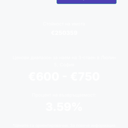
Стойност на имота
€250359
Ценови диапазон за наем на 3-стаен в Люлин
5, София
€600 - €750
Процент на възвръщаемост:
3.59%
*Цените са ориентировачни. За повече информация