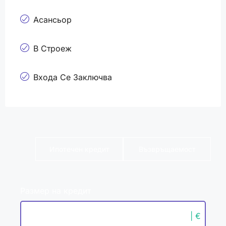
Асансьор
В Строеж
Входа Се Заключва
Ипотечен кредит
Възвръщаемост
Размер на кредит
| €