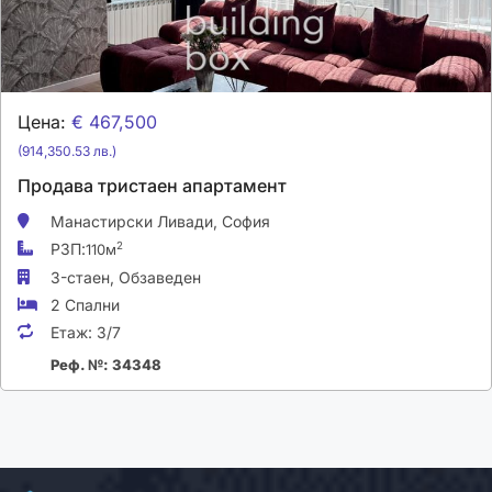
Цена:
€ 467,500
(914,350.53 лв.)
Продава тристаен апартамент
Манастирски Ливади,
София
РЗП:
2
110м
3-стаен,
Обзаведен
2 Спални
Етаж:
3/7
Реф. №: 34348