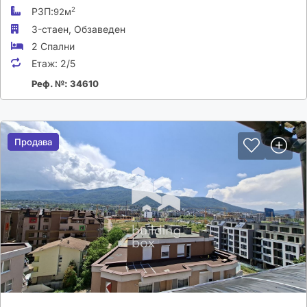
РЗП:
2
92м
3-стаен,
Обзаведен
2 Спални
Етаж:
2/5
Реф. №: 34610
Продава
Продава