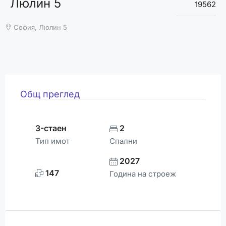
Люлин 5
ВРЕМЕТО
19562
София, Люлин 5
Общ преглед
3-стаен
2
Тип имот
Спални
2027
147
Година на строеж