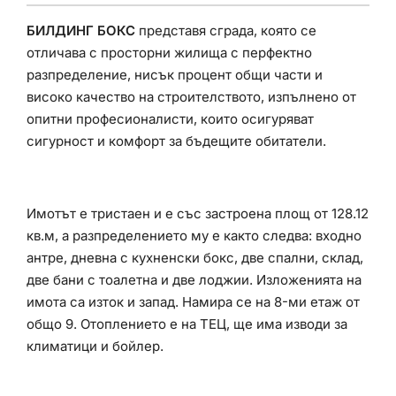
БИЛДИНГ БОКС
представя сграда, която се
отличава с просторни жилища с перфектно
разпределение, нисък процент общи части и
високо качество на строителството, изпълнено от
опитни професионалисти, които осигуряват
сигурност и комфорт за бъдещите обитатели.
Имотът е тристаен и е със застроена площ от 128.12
кв.м, а разпределението му е както следва: входно
антре, дневна с кухненски бокс, две спални, склад,
две бани с тоалетна и две лоджии. Изложенията на
имота са изток и запад. Намира се на 8-ми етаж от
общо 9. Отоплението е на ТЕЦ, ще има изводи за
климатици и бойлер.