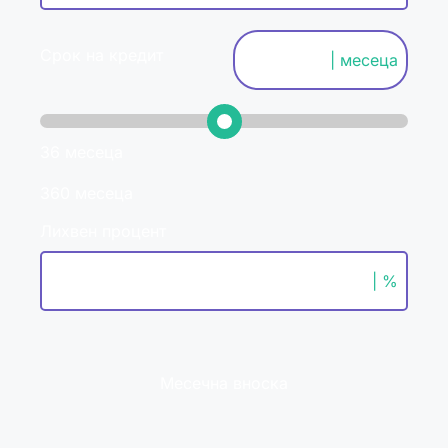
Срок на кредит
| месеца
36 месеца
360 месеца
Лихвен процент
| %
Месечна вноска