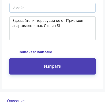
С изпращането на този формуляр се съгласявам
да
Условия за ползване
Изпрати
Описание