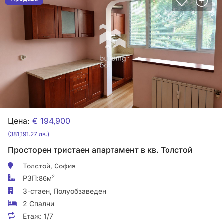
Цена:
€ 194,900
(381,191.27 лв.)
Просторен тристаен апартамент в кв. Толстой
Толстой,
София
РЗП:
2
86м
3-стаен,
Полуобзаведен
2 Спални
Етаж:
1/7