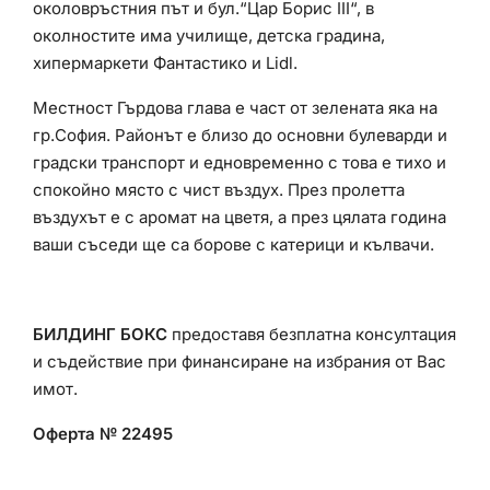
околовръстния път и бул.“Цар Борис ІІІ“, в
околностите има училище, детска градина,
хипермаркети Фантастико и Lidl.
Местност Гърдова глава е част от зелената яка на
гр.София. Районът е близо до основни булеварди и
градски транспорт и едновременно с това е тихо и
спокойно място с чист въздух. През пролетта
въздухът е с аромат на цветя, а през цялата година
ваши съседи ще са борове с катерици и кълвачи.
БИЛДИНГ БОКС
предоставя безплатна консултация
и съдействие при финансиране на избрания от Вас
имот.
Оферта № 22495