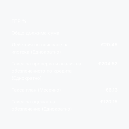
ГПР %
Общо дължима сума
Действия по вписване на
€20.45
ипотека (Еднократно)
Такса за проверка и анализ на
€204.52
обезпечението по кредита
(Еднократно)
Такса план (Месечно)
€6.13
Такса за оценка на
€120.15
обезпечение (Еднократно)