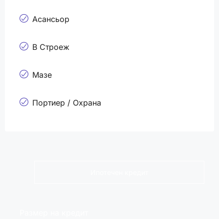
Асансьор
В Строеж
Мазе
Портиер / Охрана
Ипотечен кредит
Размер на кредит