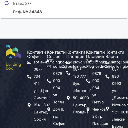
Етаж:
3/7
Реф. №: 34348
Контакти
Контакти
Контакти
Контакти
Контакти
София
София
Пловдив
Пловдив
Варна
ЮГ
Запад
sofia@buildingbox.bg
plovdiv@buildingbox.bg
info@bui
sofia2@buildingbox.bg
plovdiv2@buildingb
0877
0877
087
0879
0879
734
190 777
990
900
900
412
бул.
0993
994
984
ул. „Цар
„Източен“
ул.
ул.
ул.
Симеон“
50, 4000
„Димитъ
Топли
Петър
154, 1303
Център,
Иконом
дол 8,
Ченков
Център,
Пловдив
“ 21, 901
гр.
27, гр.
София
Левски,
София
Пловдив
Варна