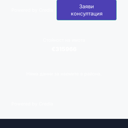
Заяви
Powered by Credia
консултация
Стойност на имота
€315966
Няма данни за наемите в района.
Powered by Credia