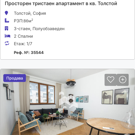
Просторен тристаен апартамент в кв. Толстой
Толстой,
София
РЗП:
2
86м
3-стаен,
Полуобзаведен
2 Спални
Етаж:
1/7
Реф. №: 35544
Продава
Продава