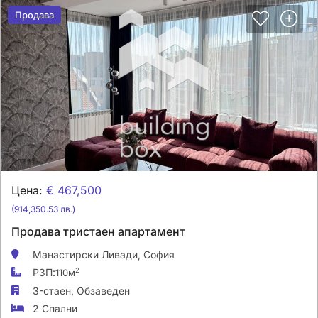
Продава
Продава
Цена:
€ 467,500
(914,350.53 лв.)
Продава тристаен апартамент
Манастирски Ливади,
София
РЗП:
2
110м
3-стаен,
Обзаведен
2 Спални