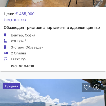
Цена:
€ 465,000
(909,460.95 лв.)
Обзаведен тристаен апартамент в идеален център
Център,
София
РЗП:
2
92м
3-стаен,
Обзаведен
2 Спални
Етаж:
2/5
Реф. №: 34610
Продава
Продава