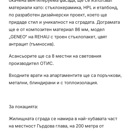
окачена вентилеруема фасада, ще се използват
материали като: стъклокерамика, HPL и еталбонд,
по разработен дизайнерски проект, което ще
придаде стил и уникалност на сградата. Дограмата
ще е от композитен материал 86 мм, модел
„GENEO“ на REHAU с троен стъклопакет, цвят
антрацит (тъмносив).
Асансьорите ще са 8 местни на световния
производител ОТИС.
Входните врати на апартаментите ще са поръчкови,
метални, блиндирани и с топлоизолация.
За локацията:
Жилищната сграда се намира в най-хубавата част
на местност Гърдова глава, на 200 метра от