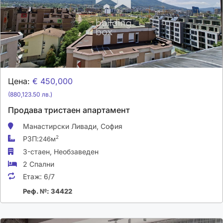
Цена:
€ 450,000
(880,123.50 лв.)
Продава тристаен апартамент
Манастирски Ливади,
София
РЗП:
2
246м
3-стаен,
Необзаведен
2 Спални
Етаж:
6/7
Реф. №: 34422