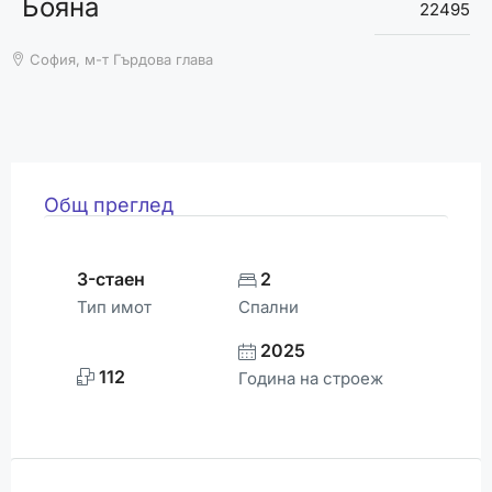
Бояна
ВРЕМЕТО
22495
София, м-т Гърдова глава
Общ преглед
3-стаен
2
Тип имот
Спални
2025
112
Година на строеж