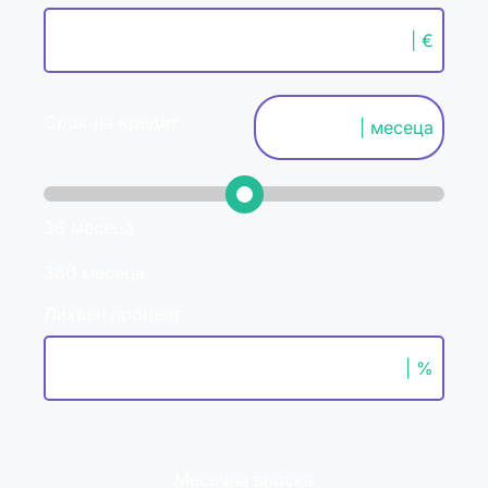
| €
Срок на кредит
| месеца
36 месеца
360 месеца
Лихвен процент
| %
Месечна вноска