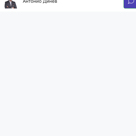
Антонио Динев