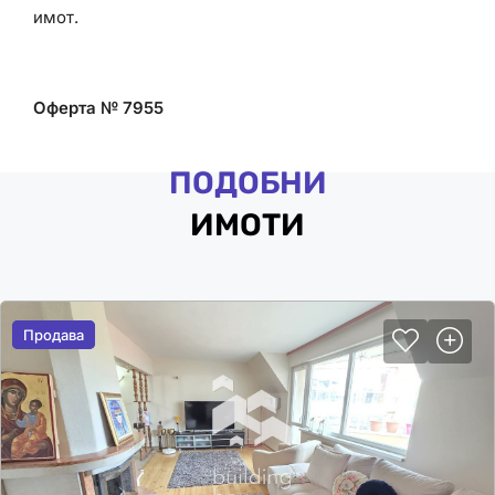
имот.
Оферта № 7955
ПОДОБНИ
ИМОТИ
Продава
Продава