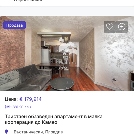
Продава
Продава
Цена:
€ 179,914
(351,881.20 лв.)
Тристаен обзаведен апартамент в малка
кооперация до Камео
Въстанически,
Пловдив