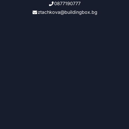
0877190777
ztachkova@buildingbox.bg