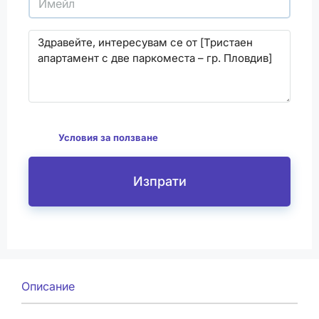
С изпращането на този формуляр се съгласявам
да
Условия за ползване
Изпрати
Описание