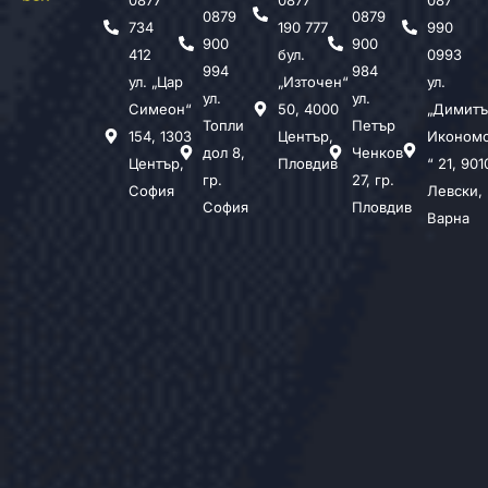
0879
0879
734
190 777
990
900
900
412
бул.
0993
994
984
ул. „Цар
„Източен“
ул.
ул.
ул.
Симеон“
50, 4000
„Димитъ
Топли
Петър
154, 1303
Център,
Иконом
дол 8,
Ченков
Център,
Пловдив
“ 21, 901
гр.
27, гр.
София
Левски,
София
Пловдив
Варна