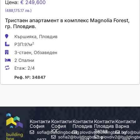
Цена:
€ 249,600
(488,175.17 лв.)
Тристаен апартамент в комплекс Magnolia Forest,
гр. Пловдив.
Кършияка,
Пловдив
РЗП:
2
97м
3-стаен,
Обзаведен
2 Спални
Етаж:
2/4
Реф. №: 34847
Контакти
Контакти
Контакти
Контакти
Контакти
София
София
Пловдив
Пловдив
Варна
ЮГ
Запад
sofia@buildingbox.bg
plovdiv@buildingbox.bg
info@bui
sofia2@buildingbox.bg
plovdiv2@buildingb
0877
0877
087