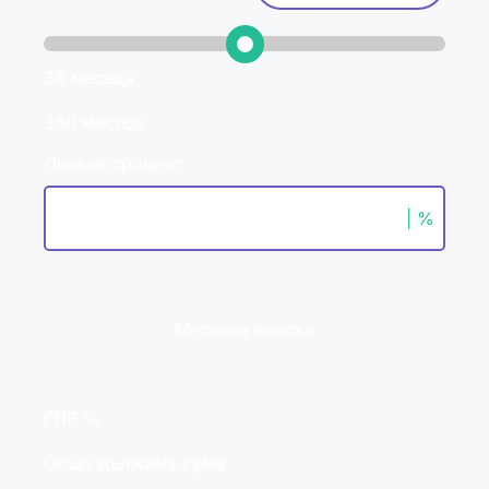
36 месеца
360 месеца
Лихвен процент
| %
Месечна вноска
ГПР %
Общо дължима сума