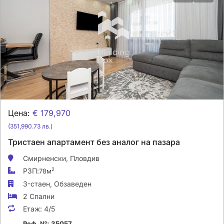
Цена:
€ 179,970
(351,990.73 лв.)
Тристаен апартамент без аналог на пазара
Смирненски,
Пловдив
РЗП:
2
78м
3-стаен,
Обзаведен
2 Спални
Етаж:
4/5
Реф. №: 35057