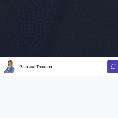
Златина Тачкова