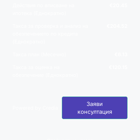
Действия по вписване на
€20.45
ипотека (Еднократно)
Такса за проверка и анализ на
€204.52
обезпечението по кредита
(Еднократно)
Такса план (Месечно)
€6.13
Такса за оценка на
€120.15
обезпечение (Еднократно)
Заяви
Powered by Credia
консултация