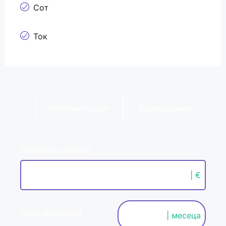
Сот
Ток
Ипотечен кредит
Възвръщаемост
Размер на кредит
| €
Срок на кредит
| месеца