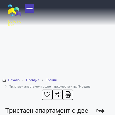
НАЧАЛО
ЗА НАС
ЕКИП
ОФИСИ
БЛОГ
КУПИ
Начало
Пловдив
Тракия
ПРОДАЙ
Тристаен апартамент с две паркоместа – гр. Пловдив
ОТДАЙ
АКАДЕМИЯ
Тристаен апартамент с две
МАШИНА НА
Реф.