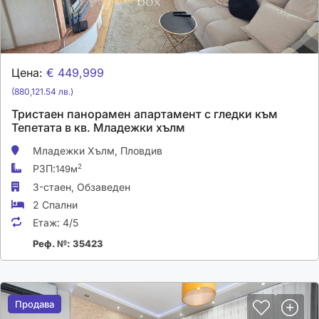
Цена:
€ 449,999
(880,121.54 лв.)
Тристаен панорамен апартамент с гледки към
Тепетата в кв. Младежки хълм
Младежки Хълм,
Пловдив
РЗП:
2
149м
3-стаен,
Обзаведен
2 Спални
Етаж:
4/5
Реф. №: 35423
Продава
Продава