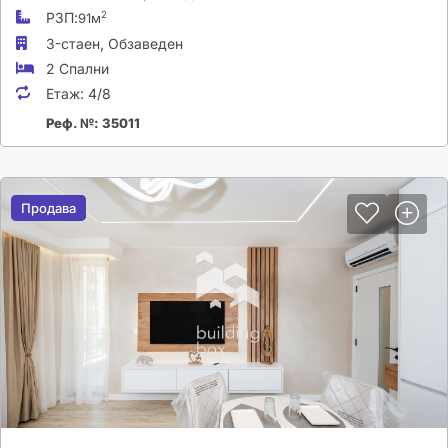
РЗП:
2
91м
3-стаен,
Обзаведен
2 Спални
Етаж:
4/8
Реф. №: 35011
Продава
Продава