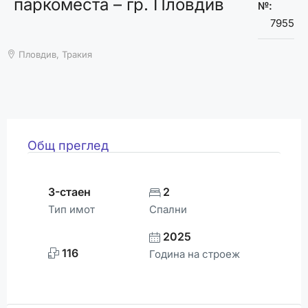
паркоместа – гр. Пловдив
ВРЕМЕТО
№:
7955
Пловдив, Тракия
Общ преглед
3-стаен
2
Тип имот
Спални
2025
116
Година на строеж