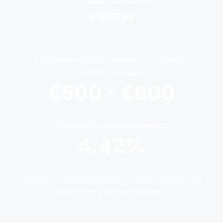
Стойност на имота
€162820
Ценови диапазон за наем на 3-стаен в
Тракия, Пловдив
€500 - €600
Процент на възвръщаемост:
4.42%
*Цените са ориентировачни. За повече информация
се свържете с наш консултант.