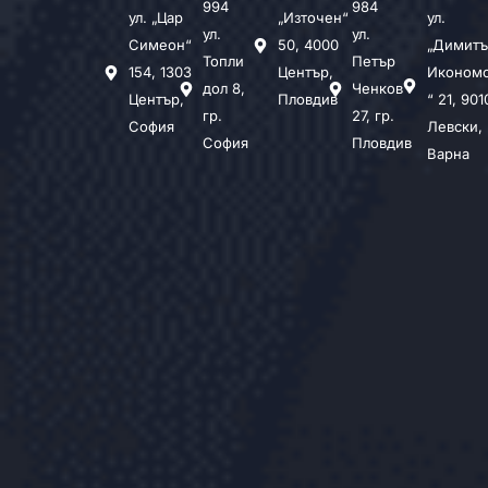
994
984
ул. „Цар
„Източен“
ул.
ул.
ул.
Симеон“
50, 4000
„Димитъ
Топли
Петър
154, 1303
Център,
Иконом
дол 8,
Ченков
Център,
Пловдив
“ 21, 901
гр.
27, гр.
София
Левски,
София
Пловдив
Варна