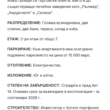
новостроящи се търговски обекти, както и до
съществуващи лечебни заведения като „Пълмед“,
„Хирургиите“ и „Селена“.
РАЗПРЕДЕЛЕНИЕ:
Голяма всекидневна, две
спални, две бани, тераса, склад и изба.
ЕТАЖ:
2-ри етаж от общо 7.
ПАРКИРАНЕ:
Към апартамента има осигурено
подземно паркомясто на цена от 15 000 евро.
ОТОПЛЕНИЕ:
Електричество.
ИЗЛОЖЕНИЕ:
Юг и изток.
СТЕПЕН НА ЗАВЪРШЕНОСТ:
Сградата е пред Акт
14. Очакван срок за въвеждане в експлоатация – м.
септември 2028 г.
СТРОИТЕЛСТВО:
Инвеститор с богато портфолио