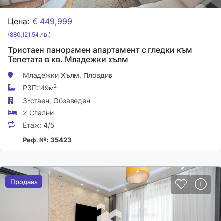
Цена:
€ 449,999
(880,121.54 лв.)
Тристаен панорамен апартамент с гледки към
Тепетата в кв. Младежки хълм
Младежки Хълм,
Пловдив
РЗП:
2
149м
3-стаен,
Обзаведен
2 Спални
Етаж:
4/5
Реф. №: 35423
Продава
Продава