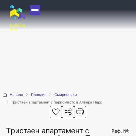
НАЧАЛО
ЗА НАС
ЕКИП
ОФИСИ
БЛОГ
КУПИ
Начало
Пловдив
Смирненски
ПРОДАЙ
Тристаен апартамент с паркомясто в Алвера Парк
ОТДАЙ
АКАДЕМИЯ
Тристаен апартамент с
МАШИНА НА
Реф. №: