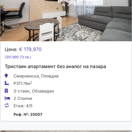
Цена:
€ 179,970
(351,990.73 лв.)
Тристаен апартамент без аналог на пазара
Смирненски,
Пловдив
РЗП:
2
78м
3-стаен,
Обзаведен
2 Спални
Етаж:
4/5
Реф. №: 35057