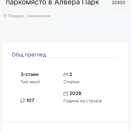
паркомясто в Алвера Парк
ВРЕМЕТО
32450
Пловдив, Смирненски
Общ преглед
3-стаен
2
Тип имот
Спални
2028
107
Година на строеж