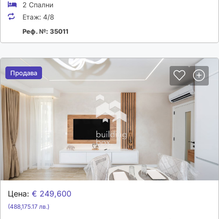
2 Спални
Етаж:
4/8
Реф. №: 35011
Продава
Продава
Цена:
€ 249,600
(488,175.17 лв.)