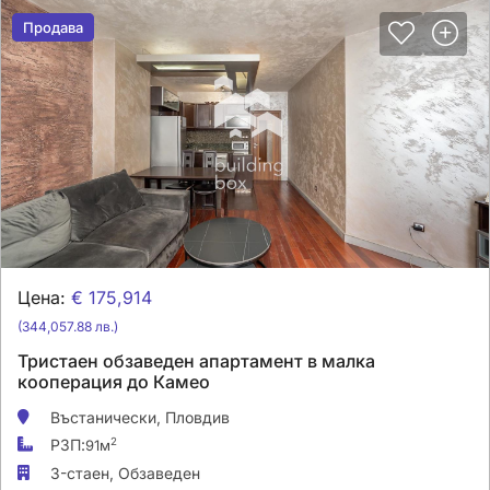
Продава
Продава
Цена:
€ 175,914
(344,057.88 лв.)
Тристаен обзаведен апартамент в малка
кооперация до Камео
Въстанически,
Пловдив
РЗП:
2
91м
3-стаен,
Обзаведен