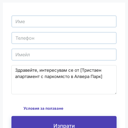
С изпращането на този формуляр се съгласявам
да
Условия за ползване
Изпрати