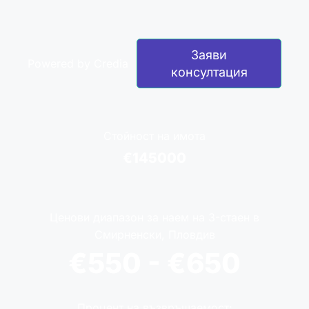
Заяви
Powered by Credia
консултация
Стойност на имота
€145000
Ценови диапазон за наем на 3-стаен в
Смирненски, Пловдив
€550 - €650
Процент на възвръщаемост: