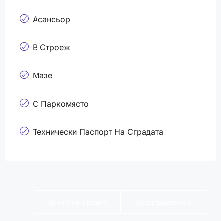
Асансьор
В Строеж
Мазе
С Паркомясто
Технически Паспорт На Сградата
Ипотечен кредит
Възвръщаемост