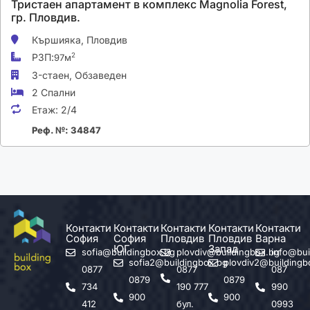
Тристаен апартамент в комплекс Magnolia Forest,
гр. Пловдив.
Кършияка,
Пловдив
РЗП:
2
97м
3-стаен,
Обзаведен
2 Спални
Етаж:
2/4
Реф. №: 34847
Контакти
Контакти
Контакти
Контакти
Контакти
София
София
Пловдив
Пловдив
Варна
ЮГ
Запад
sofia@buildingbox.bg
plovdiv@buildingbox.bg
info@bui
sofia2@buildingbox.bg
plovdiv2@buildingb
0877
0877
087
0879
0879
734
190 777
990
900
900
412
бул.
0993