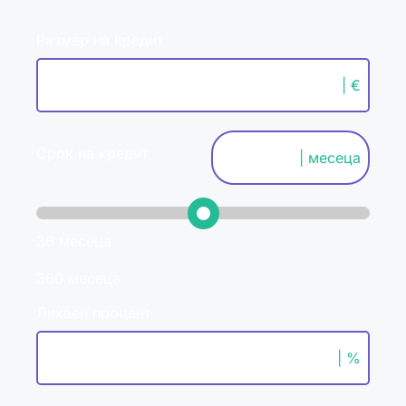
Размер на кредит
| €
Срок на кредит
| месеца
36 месеца
360 месеца
Лихвен процент
| %