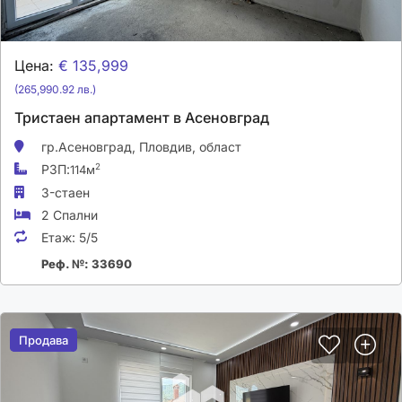
Цена:
€ 135,999
(265,990.92 лв.)
Тристаен апартамент в Асеновград
гр.Асеновград,
Пловдив, област
РЗП:
2
114м
3-стаен
2 Спални
Етаж:
5/5
Реф. №: 33690
Продава
Продава