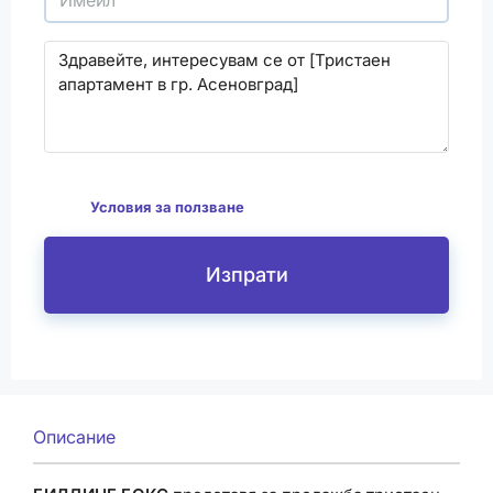
С изпращането на този формуляр се съгласявам
да
Условия за ползване
Изпрати
Описание