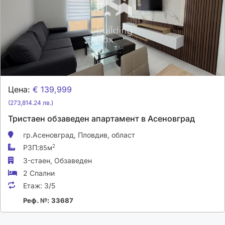
Цена:
€ 139,999
(273,814.24 лв.)
Тристаен обзаведен апартамент в Асеновград
гр.Асеновград,
Пловдив, област
РЗП:
2
85м
3-стаен,
Обзаведен
2 Спални
Етаж:
3/5
Реф. №: 33687