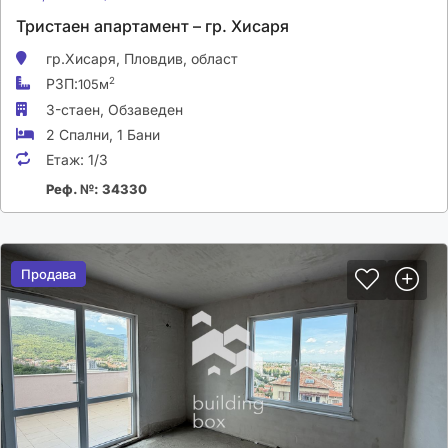
Тристаен апартамент – гр. Хисаря
гр.Хисаря,
Пловдив, област
РЗП:
2
105м
3-стаен,
Обзаведен
2 Спални
,
1 Бани
Етаж:
1/3
Реф. №: 34330
Продава
Продава