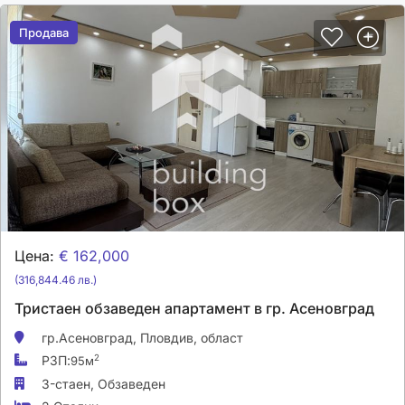
Продава
Продава
Цена:
€ 162,000
(316,844.46 лв.)
Тристаен обзаведен апартамент в гр. Асеновград
гр.Асеновград,
Пловдив, област
РЗП:
2
95м
3-стаен,
Обзаведен