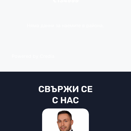
€134999
Няма данни за наемите в района.
Powered by Credia
СВЪРЖИ СЕ
С НАС