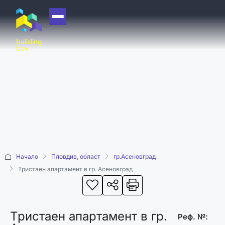
НАЧАЛО
ЗА НАС
ЕКИП
ОФИСИ
БЛОГ
КУПИ
Начало
Пловдив, област
гр.Асеновград
ПРОДАЙ
Тристаен апартамент в гр. Асеновград
ОТДАЙ
АКАДЕМИЯ
Тристаен апартамент в гр.
МАШИНА НА
Реф. №: