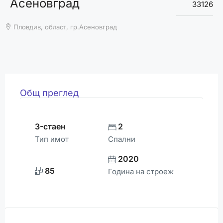
Асеновград
ВРЕМЕТО
33126
Пловдив, област, гр.Асеновград
Общ преглед
3-стаен
2
Тип имот
Спални
2020
85
Година на строеж