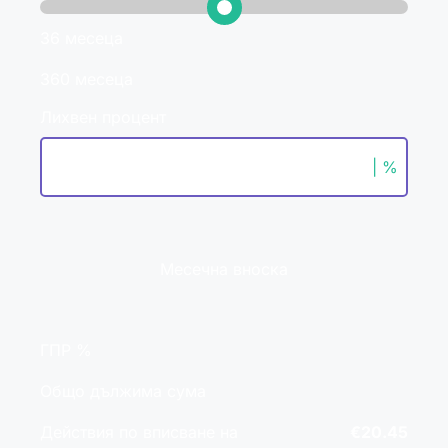
36 месеца
360 месеца
Лихвен процент
| %
Месечна вноска
ГПР %
Общо дължима сума
Действия по вписване на
€20.45