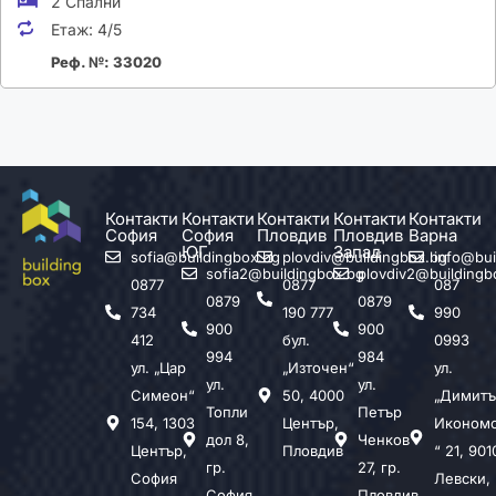
2 Спални
Етаж:
4/5
Реф. №: 33020
Контакти
Контакти
Контакти
Контакти
Контакти
София
София
Пловдив
Пловдив
Варна
ЮГ
Запад
sofia@buildingbox.bg
plovdiv@buildingbox.bg
info@bui
sofia2@buildingbox.bg
plovdiv2@buildingb
0877
0877
087
0879
0879
734
190 777
990
900
900
412
бул.
0993
994
984
ул. „Цар
„Източен“
ул.
ул.
ул.
Симеон“
50, 4000
„Димитъ
Топли
Петър
154, 1303
Център,
Иконом
дол 8,
Ченков
Център,
Пловдив
“ 21, 901
гр.
27, гр.
София
Левски,
София
Пловдив