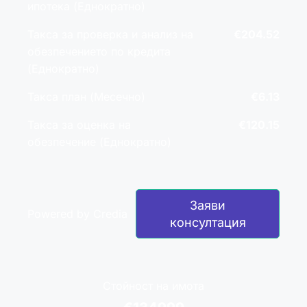
ипотека (Еднократно)
Такса за проверка и анализ на
€204.52
обезпечението по кредита
(Еднократно)
Такса план (Месечно)
€6.13
Такса за оценка на
€120.15
обезпечение (Еднократно)
Заяви
Powered by Credia
консултация
Стойност на имота