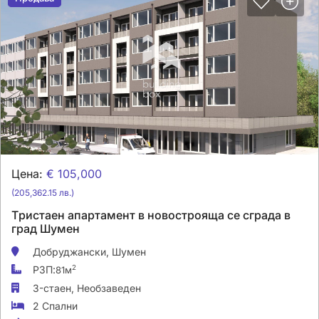
Цена:
€ 105,000
(205,362.15 лв.)
Tристаен апартамент в новострояща се сграда в
град Шумен
Добруджански,
Шумен
РЗП:
2
81м
3-стаен,
Необзаведен
2 Спални