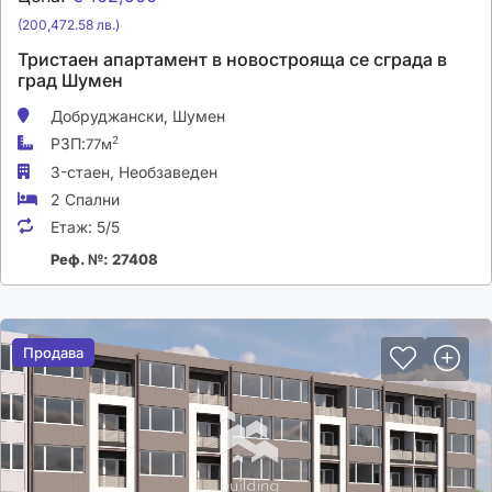
(200,472.58 лв.)
Тристаен апартамент в новострояща се сграда в
град Шумен
Добруджански,
Шумен
РЗП:
2
77м
3-стаен,
Необзаведен
2 Спални
Етаж:
5/5
Реф. №: 27408
Продава
Продава