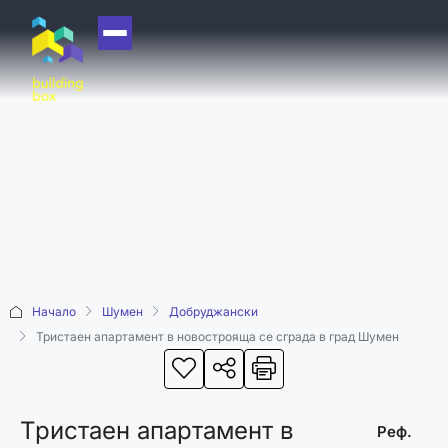
НАЧАЛО
ЗА НАС
ЕКИП
ОФИСИ
БЛОГ
КУПИ
Начало
Шумен
Добруджански
ПРОДАЙ
Тристаен апартамент в новострояща се сграда в град Шумен
ОТДАЙ
АКАДЕМИЯ
Тристаен апартамент в
МАШИНА НА
Реф.