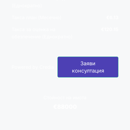
(Еднократно)
Такса план (Месечно)
€6.13
Такса за оценка на
€120.15
обезпечение (Еднократно)
Заяви
Powered by Credia
консултация
Стойност на имота
€88000