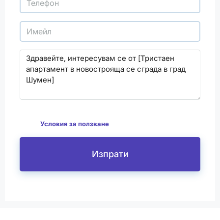
С изпращането на този формуляр се съгласявам
да
Условия за ползване
Изпрати