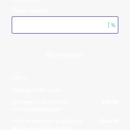
Лихвен процент
| %
Месечна вноска
ГПР %
Общо дължима сума
Действия по вписване на
€20.45
ипотека (Еднократно)
Такса за проверка и анализ на
€204.52
обезпечението по кредита