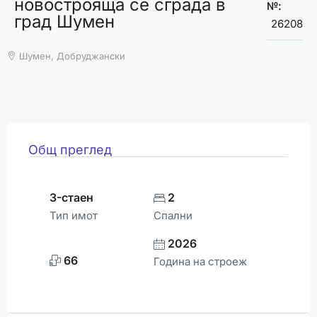
новострояща се сграда в
ВРЕМЕТО
№:
град Шумен
26208
Шумен, Добруджански
Общ преглед
3-стаен
2
Тип имот
Спални
2026
66
Година на строеж