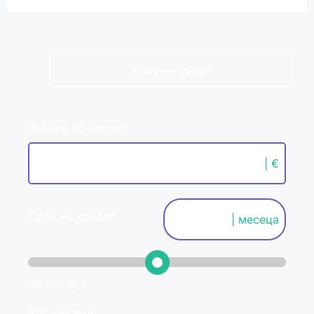
Ипотечен кредит
Размер на кредит
| €
Срок на кредит
| месеца
36 месеца
360 месеца