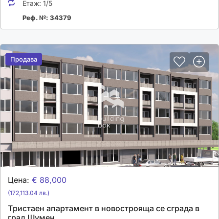
Етаж:
1/5
Реф. №: 34379
Продава
Продава
Цена:
€ 88,000
(172,113.04 лв.)
Tристаен апартамент в новострояща се сграда в
град Шумен