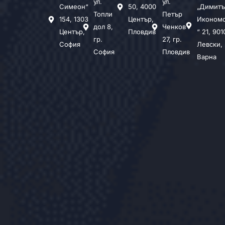
ул.
ул.
Симеон“
50, 4000
„Димитъ
Топли
Петър
154, 1303
Център,
Иконом
дол 8,
Ченков
Център,
Пловдив
“ 21, 901
гр.
27, гр.
София
Левски,
София
Пловдив
Варна