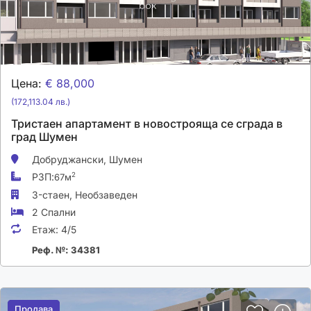
Цена:
€ 88,000
(172,113.04 лв.)
Тристаен апартамент в новострояща се сграда в
град Шумен
Добруджански,
Шумен
РЗП:
2
67м
3-стаен,
Необзаведен
2 Спални
Етаж:
4/5
Реф. №: 34381
Продава
Продава