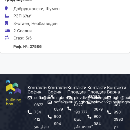
Добруджански,
Шумен
РЗП:
2
67м
3-стаен,
Необзаведен
2 Спални
Етаж:
5/5
Реф. №: 27586
Контакти
Контакти
Контакти
Контакти
Контакти
София
София
Пловдив
Пловдив
Варна
ЮГ
Запад
sofia@buildingbox.bg
plovdiv@buildingbox.bg
info@bui
sofia2@buildingbox.bg
plovdiv2@buildingb
0877
0877
087
0879
0879
734
190 777
990
900
900
412
бул.
0993
994
984
ул. „Цар
„Източен“
ул.