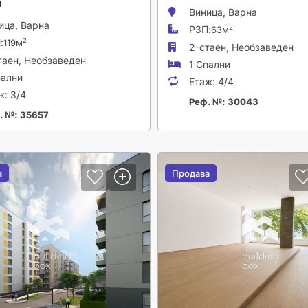
а
Виница,
Варна
ица,
Варна
РЗП:
2
63м
:
2
119м
2-стаен,
Необзаведен
таен,
Необзаведен
1 Спални
пални
Етаж:
4/4
ж:
3/4
Реф. №: 30043
. №: 35657
а
а
Продава
Продава