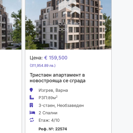
Цена:
€ 159,500
(311,954.89 лв.)
Тристаен апартамент в
новострояща се сграда
Изгрев,
Варна
РЗП:
2
89м
3-стаен,
Необзаведен
2 Спални
Етаж:
4/10
Реф. №: 22574