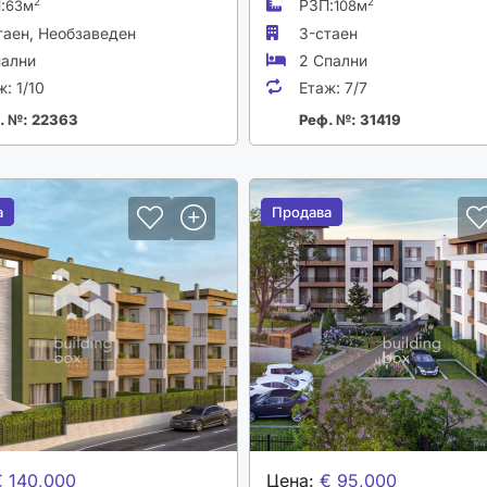
:
РЗП:
2
2
63м
108м
таен,
Необзаведен
3-стаен
пални
2 Спални
ж:
1/10
Етаж:
7/7
. №: 22363
Реф. №: 31419
а
а
Продава
Продава
€ 140,000
Цена:
€ 95,000