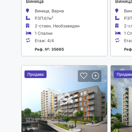
Виница
Виниц
Виница,
Варна
Вин
РЗП:
РЗП
2
67м
2-стаен,
Необзаведен
2-с
1 Спални
1 С
Етаж:
4/4
Ета
Реф. №: 35665
Реф
Продава
Продава
Продав
Продав