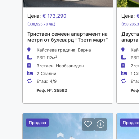
Цена:
€ 173,290
Цена:
(338,925.78 лв.)
(158,285.3
Тристаен семеен апартамент на
Двуста
метри от булевард “Трети март”
апарта
Кайсиева градина,
Варна
Кай
РЗП:
РЗП
2
112м
3-стаен,
Необзаведен
2-с
2 Спални
1 С
Етаж:
4/9
Ета
Реф. №: 35592
Реф
Продава
Продава
Продав
Продав