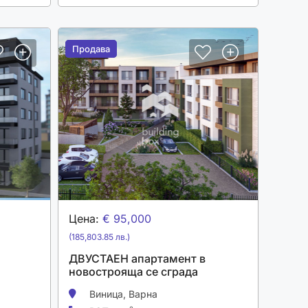
Продава
Продава
Цена:
€ 95,000
(185,803.85 лв.)
ДВУСТАЕН апартамент в
новострояща се сграда
Виница,
Варна