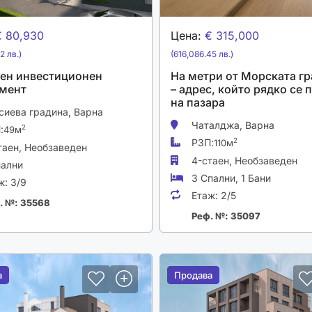
€ 80,930
Цена:
€ 315,000
2 лв.)
(616,086.45 лв.)
ен инвестиционен
На метри от Морската г
мент
– адрес, който рядко се 
на пазара
сиева градина,
Варна
Чаталджа,
Варна
:
2
49м
РЗП:
2
110м
таен,
Необзаведен
4-стаен,
Необзаведен
пални
3 Спални
,
1 Бани
ж:
3/9
Етаж:
2/5
. №: 35568
Реф. №: 35097
а
а
Продава
Продава