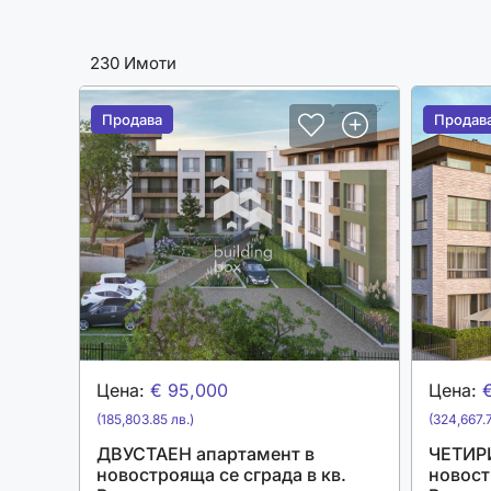
230 Имоти
Продава
Продава
Продав
Продав
Цена:
€ 95,000
Цена:
(185,803.85 лв.)
(324,667.7
ДВУСТАЕН апартамент в
ЧЕТИР
новострояща се сграда в кв.
новост