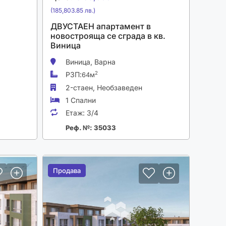
(185,803.85 лв.)
ДВУСТАЕН апартамент в
новострояща се сграда в кв.
Виница
Виница,
Варна
РЗП:
2
64м
2-стаен,
Необзаведен
1 Спални
Етаж:
3/4
Реф. №: 35033
Продава
Продава