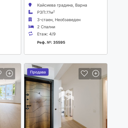
Кайсиева градина,
Варна
РЗП:
2
77м
3-стаен,
Необзаведен
2 Спални
Етаж:
4/9
Реф. №: 35595
Продава
Продава