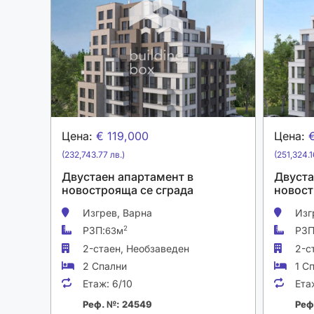
Цена:
€ 119,000
Цена:
(232,743.77 лв.)
(251,324.1
Двустаен апартамент в
Двуста
новострояща се сграда
новост
Изгрев,
Варна
Изг
РЗП:
РЗП
2
63м
2-стаен,
Необзаведен
2-с
2 Спални
1 С
Етаж:
6/10
Ета
Реф. №: 24549
Реф