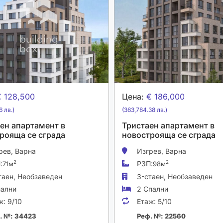
€ 128,500
Цена:
€ 186,000
6 лв.)
(363,784.38 лв.)
ен апартамент в
Тристаен апартамент в
рояща се сграда
новострояща се сграда
рев,
Варна
Изгрев,
Варна
:
РЗП:
2
2
71м
98м
таен,
Необзаведен
3-стаен,
Необзаведен
пални
2 Спални
ж:
9/10
Етаж:
5/10
. №: 34423
Реф. №: 22560