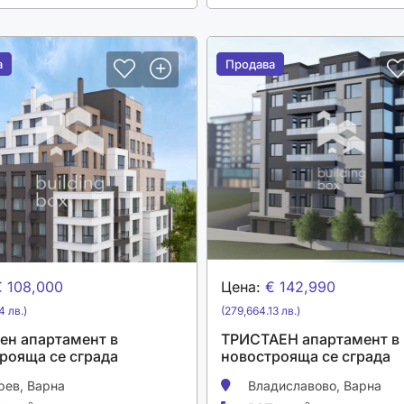
а
а
Продава
Продава
€ 108,000
Цена:
€ 142,990
4 лв.)
(279,664.13 лв.)
ен апартамент в
ТРИСТАЕН апартамент в
рояща се сграда
новострояща се сграда
рев,
Варна
Владиславово,
Варна