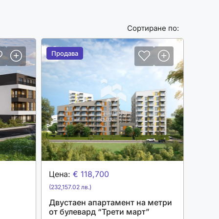
Сортиране по:
Продава
Продава
Цена:
€ 118,700
(232,157.02 лв.)
Двустаен апартамент на метри
от булевард “Трети март”