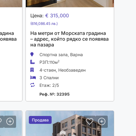
Цена:
€ 315,000
(616,086.45 лв.)
радина
На метри от Морската градина
появява
– адрес, който рядко се появява
на пазара
Спортна зала,
Варна
РЗП:
2
110м
4-стаен,
Необзаведен
3 Спални
Етаж:
2/5
Реф. №: 32395
Продава
Продава