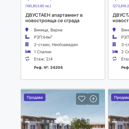
(185,803.85 лв.)
(273,816.2
ДВУСТАЕН апартамент в
ДВУСТА
новострояща се сграда
новост
Виница,
Варна
Вин
РЗП:
РЗП
2
64м
2-стаен,
Необзаведен
3-с
1 Спални
2 С
Етаж:
2/4
Ета
Реф. №: 34204
Реф
Продава
Продава
Продав
Продав