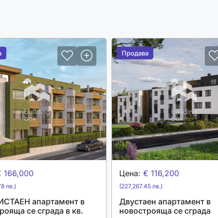
а
а
Продава
Продава
€ 166,000
Цена:
€ 116,200
8 лв.)
(227,267.45 лв.)
ИСТАЕН апартамент в
Двустаен апартамент в
рояща се сграда в кв.
новострояща се сграда