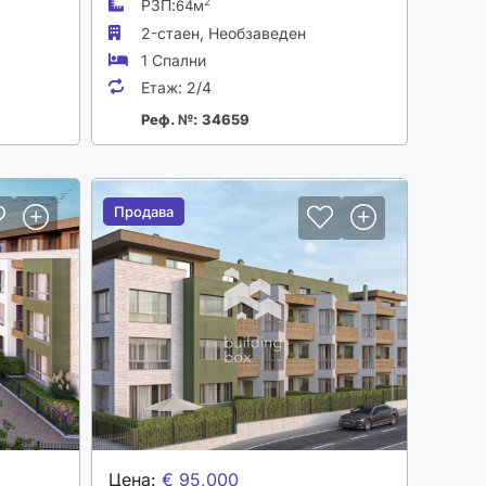
РЗП:
2
64м
2-стаен,
Необзаведен
1 Спални
Етаж:
2/4
Реф. №: 34659
Продава
Продава
Цена:
€ 95,000