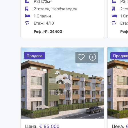
РЗП:
РЗП
2
73м
2-стаен,
Необзаведен
2-с
1 Спални
1 С
Етаж:
4/10
Ета
Реф. №: 24403
Реф
Продава
Продава
Продав
Продав
Цена:
€ 95,000
Цена: