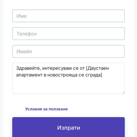
С изпращането на този формуляр се съгласявам
да
Условия за ползване
Изпрати