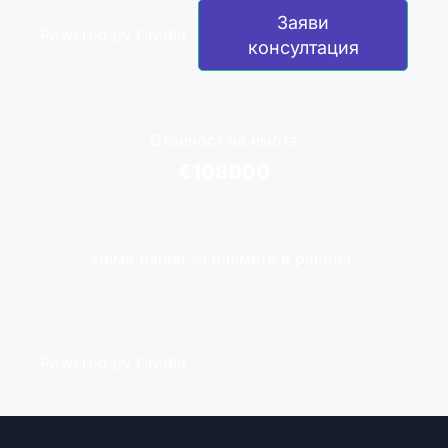
Заяви
Powered by Credia
консултация
Стойност на имота
€108000
Няма данни за наемите в района.
Powered by Credia