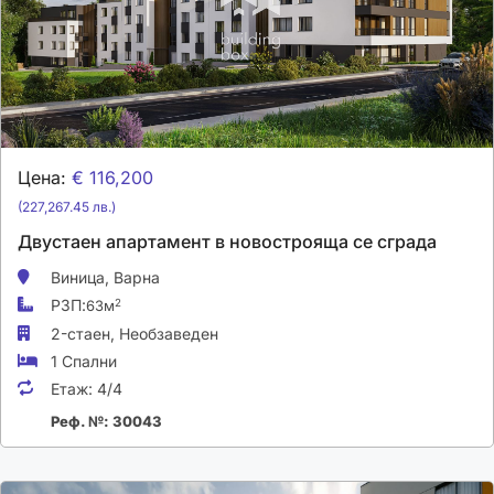
Цена:
€ 116,200
(227,267.45 лв.)
Двустаен апартамент в новострояща се сграда
Виница,
Варна
РЗП:
2
63м
2-стаен,
Необзаведен
1 Спални
Етаж:
4/4
Реф. №: 30043