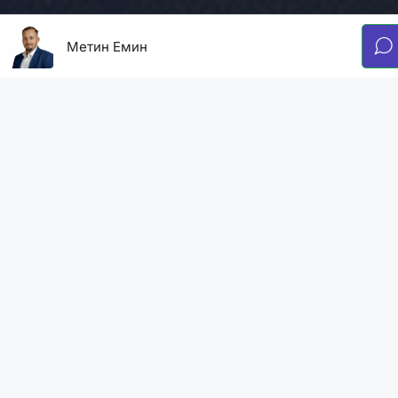
Метин Емин