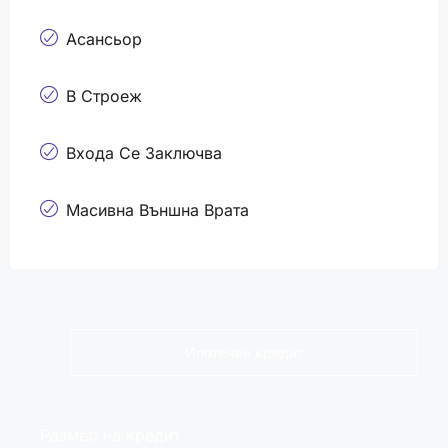
Асансьор
В Строеж
Входа Се Заключва
Масивна Външна Врата
Ипотечен кредит
Размер на кредит