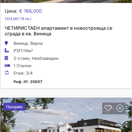
Цена:
€ 166,000
(324,667.78 лв.)
ЧЕТИРИСТАЕН апартамент в новострояща се
сграда в кв. Виница
Виница,
Варна
РЗП:
2
119м
2-стаен,
Необзаведен
1 Спални
Етаж:
3/4
Реф. №: 35657
Продава
Продава