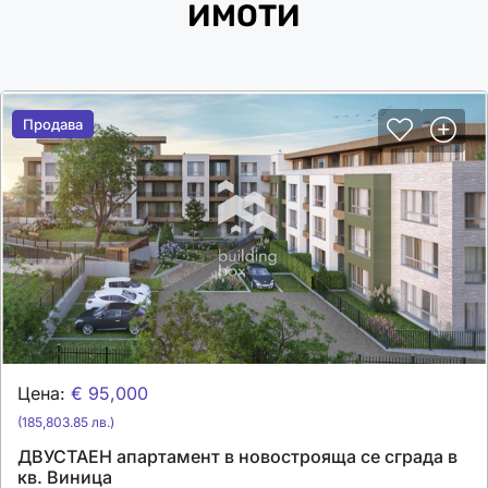
ИМОТИ
Продава
Продава
Цена:
€ 95,000
(185,803.85 лв.)
ДВУСТАЕН апартамент в новострояща се сграда в
кв. Виница