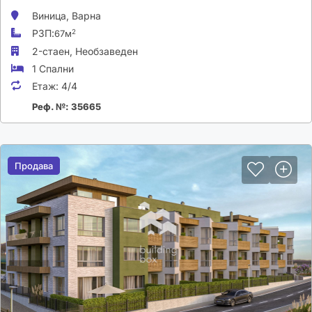
Виница,
Варна
РЗП:
2
67м
2-стаен,
Необзаведен
1 Спални
Етаж:
4/4
Реф. №: 35665
Продава
Продава