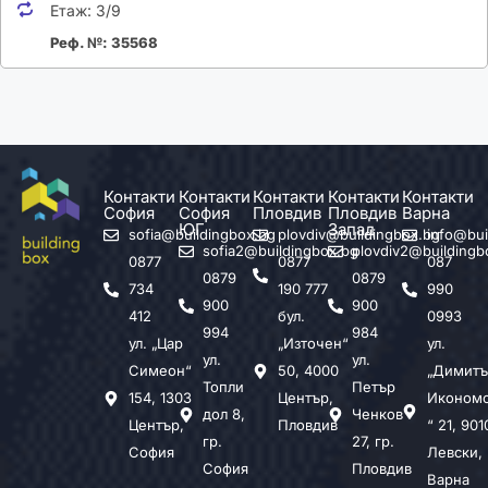
Етаж:
3/9
Реф. №: 35568
Контакти
Контакти
Контакти
Контакти
Контакти
София
София
Пловдив
Пловдив
Варна
ЮГ
Запад
sofia@buildingbox.bg
plovdiv@buildingbox.bg
info@bui
sofia2@buildingbox.bg
plovdiv2@buildingb
0877
0877
087
0879
0879
734
190 777
990
900
900
412
бул.
0993
994
984
ул. „Цар
„Източен“
ул.
ул.
ул.
Симеон“
50, 4000
„Димитъ
Топли
Петър
154, 1303
Център,
Иконом
дол 8,
Ченков
Център,
Пловдив
“ 21, 901
гр.
27, гр.
София
Левски,
София
Пловдив
Варна