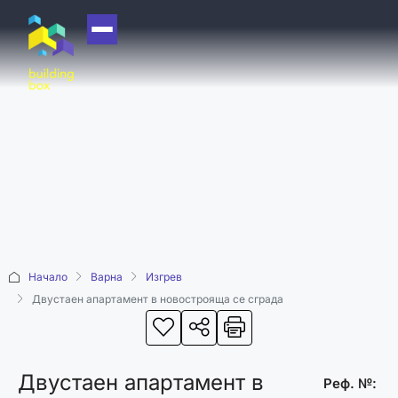
НАЧАЛО
ЗА НАС
ЕКИП
ОФИСИ
БЛОГ
КУПИ
Начало
Варна
Изгрев
ПРОДАЙ
Двустаен апартамент в новострояща се сграда
ОТДАЙ
АКАДЕМИЯ
Двустаен апартамент в
МАШИНА НА
Реф. №: