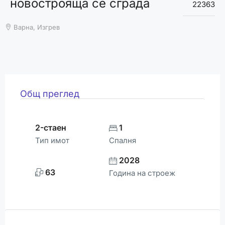
новострояща се сграда
ВРЕМЕТО
22363
Варна, Изгрев
Общ преглед
2-стаен
1
Тип имот
Спалня
2028
63
Година на строеж