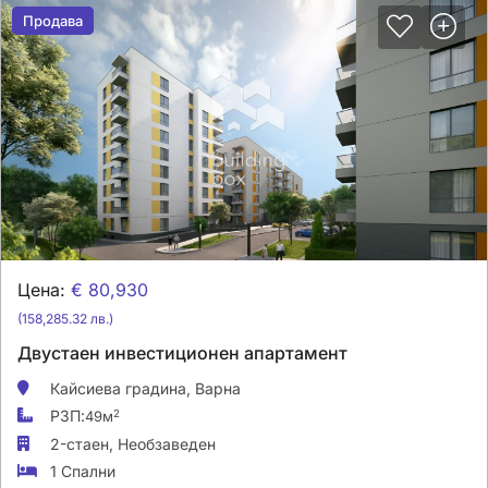
Продава
Продава
Цена:
€ 80,930
(158,285.32 лв.)
Двустаен инвестиционен апартамент
Кайсиева градина,
Варна
РЗП:
2
49м
2-стаен,
Необзаведен
1 Спални