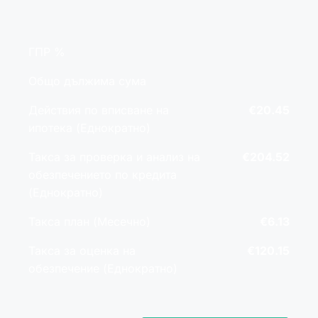
ГПР %
Общо дължима сума
Действия по вписване на
€20.45
ипотека (Еднократно)
Такса за проверка и анализ на
€204.52
обезпечението по кредита
(Еднократно)
Такса план (Месечно)
€6.13
Такса за оценка на
€120.15
обезпечение (Еднократно)