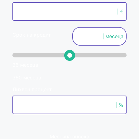
| €
Срок на кредит
| месеца
36 месеца
360 месеца
Лихвен процент
| %
Месечна вноска