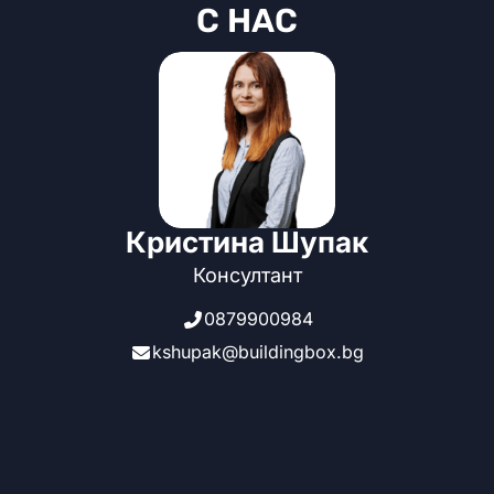
С НАС
Кристина Шупак
Консултант
0879900984
kshupak@buildingbox.bg