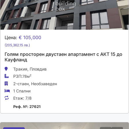
Цена:
€ 105,000
(205,362.15 лв.)
Голям просторен двустаен апартамент с АКТ 15 до
Кауфланд
Тракия,
Пловдив
РЗП:
2
78м
2-стаен,
Необзаведен
1 Спални
Етаж:
7/8
Реф. №: 27621