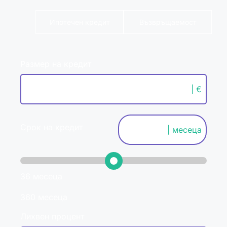
Ипотечен кредит
Възвръщаемост
Размер на кредит
| €
Срок на кредит
| месеца
36 месеца
360 месеца
Лихвен процент