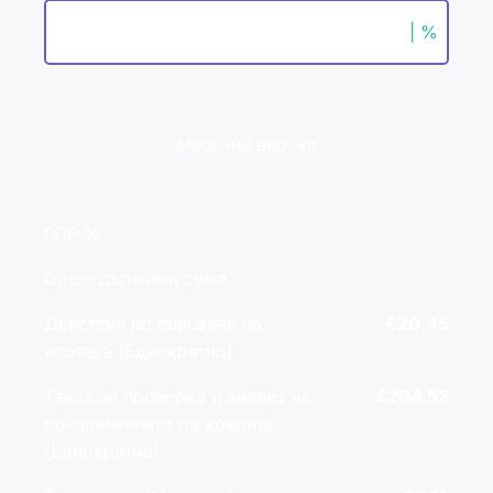
| %
Месечна вноска
ГПР %
Общо дължима сума
Действия по вписване на
€20.45
ипотека (Еднократно)
Такса за проверка и анализ на
€204.52
обезпечението по кредита
(Еднократно)