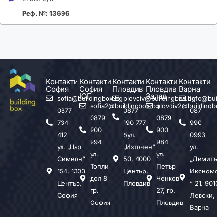
Реф. №: 13696
Контакти
Контакти
Контакти
Контакти
Контакти
София
София
Пловдив
Пловдив
Варна
ЮГ
Запад
sofia@buildingbox.bg
plovdiv@buildingbox.bg
info@bui
sofia2@buildingbox.bg
plovdiv2@buildingb
0877
0877
087
0879
0879
734
190 777
990
900
900
412
бул.
0993
994
984
ул. „Цар
„Източен“
ул.
ул.
ул.
Симеон“
50, 4000
„Димитъ
Топли
Петър
154, 1303
Център,
Иконом
дол 8,
Ченков
Център,
Пловдив
“ 21, 901
гр.
27, гр.
София
Левски,
София
Пловдив
Варна