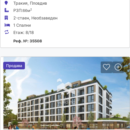
Тракия,
Пловдив
РЗП:
2
66м
2-стаен,
Необзаведен
1 Спални
Етаж:
8/18
Реф. №: 35508
Продава
Продава