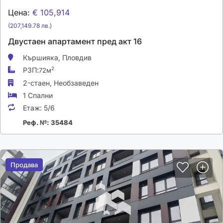
Цена:
€ 105,914
(207,149.78 лв.)
Двустаен апартамент пред акт 16
Кършияка,
Пловдив
РЗП:
2
72м
2-стаен,
Необзаведен
1 Спални
Етаж:
5/6
Реф. №: 35484
Продава
Продава