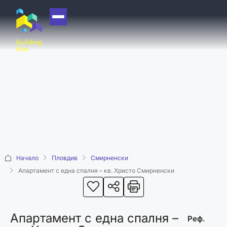
НАЧАЛО
ЗА НАС
ЕКИП
ОФИСИ
БЛОГ
КУПИ
Начало
Пловдив
Смирненски
ПРОДАЙ
Апартамент с една спалня – кв. Христо Смирненски
ОТДАЙ
АКАДЕМИЯ
Апартамент с една спалня –
МАШИНА НА
Реф.