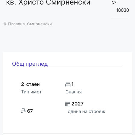
кв. Христо Смирненски
ВРЕМЕТО
№:
18030
Пловдив, Смирненски
Общ преглед
2-стаен
1
Тип имот
Спалня
2027
67
Година на строеж