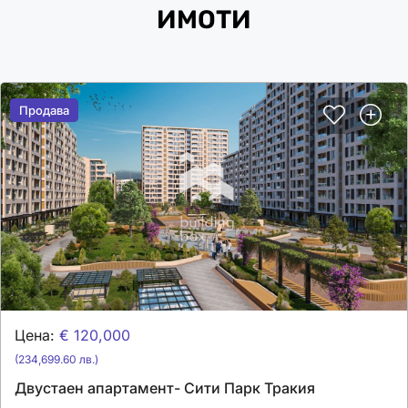
ИМОТИ
Продава
Продава
Цена:
€ 120,000
(234,699.60 лв.)
Двустаен апартамент- Сити Парк Тракия