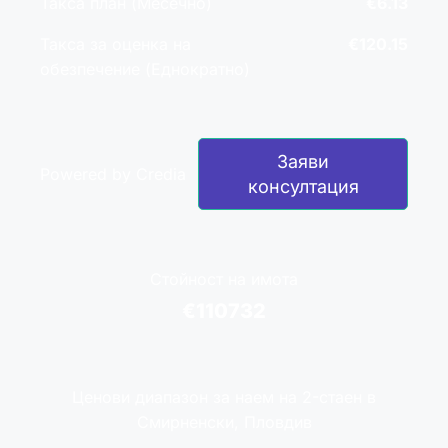
Такса план (Месечно)
€6.13
Такса за оценка на
€120.15
обезпечение (Еднократно)
Заяви
Powered by Credia
консултация
Стойност на имота
€110732
Ценови диапазон за наем на 2-стаен в
Смирненски, Пловдив