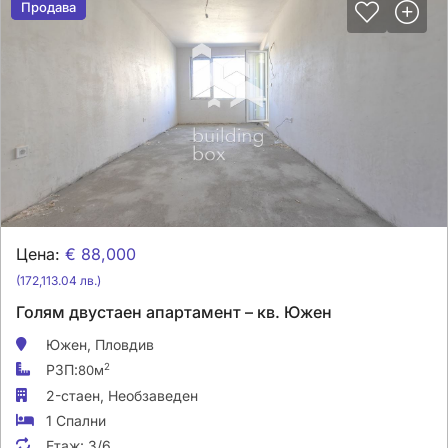
Продава
Продава
Цена:
€ 88,000
(172,113.04 лв.)
Голям двустаен апартамент – кв. Южен
Южен,
Пловдив
РЗП:
2
80м
2-стаен,
Необзаведен
1 Спални
Етаж:
3/6