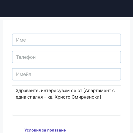
С изпращането на този формуляр се съгласявам
да
Условия за ползване