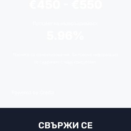
€450 - €550
Процент на възвръщаемост:
5.96%
*Цените са ориентировачни. За повече информация
се свържете с наш консултант.
Powered by Credia
СВЪРЖИ СЕ