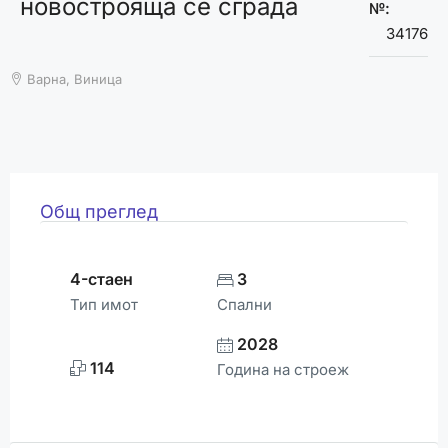
новострояща се сграда
ВРЕМЕТО
№:
34176
Варна, Виница
Общ преглед
4-стаен
3
Тип имот
Спални
2028
114
Година на строеж