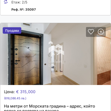
Етаж:
2/5
Реф. №: 35097
Продава
Продава
Цена:
€ 315,000
(616,086.45 лв.)
На метри от Морската градина – адрес, който
рядко се появява на пазара