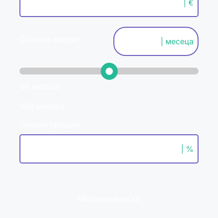
| €
Срок на кредит
| месеца
36 месеца
360 месеца
Лихвен процент
| %
Месечна вноска