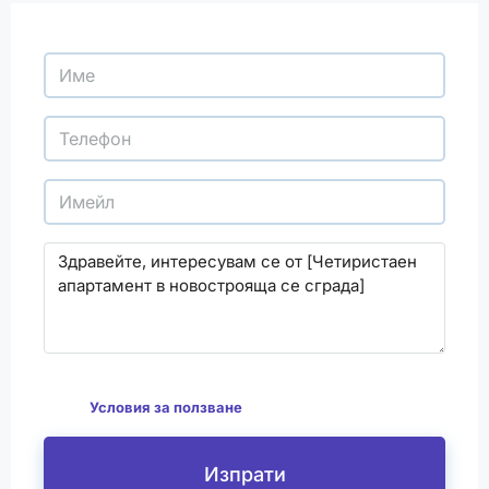
С изпращането на този формуляр се съгласявам
да
Условия за ползване
Изпрати