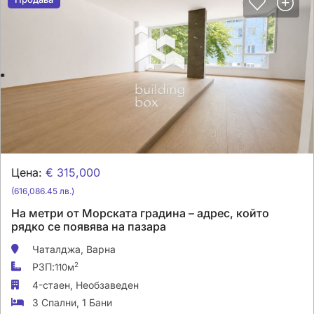
Цена:
€ 315,000
(616,086.45 лв.)
На метри от Морската градина – адрес, който
рядко се появява на пазара
Чаталджа,
Варна
РЗП:
2
110м
4-стаен,
Необзаведен
3 Спални
,
1 Бани