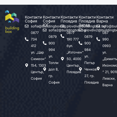
Контакти
Контакти
Контакти
Контакти
Контакти
София
София
Пловдив
Пловдив
Варна
ЮГ
Запад
sofia@buildingbox.bg
plovdiv@buildingbox.bg
info@bui
sofia2@buildingbox.bg
plovdiv2@buildingb
0877
0877
087
0879
0879
734
190 777
990
900
900
412
бул.
0993
994
984
ул. „Цар
„Източен“
ул.
ул.
ул.
Симеон“
50, 4000
„Димитъ
Топли
Петър
154, 1303
Център,
Иконом
дол 8,
Ченков
Център,
Пловдив
“ 21, 901
гр.
27, гр.
София
Левски,
София
Пловдив
Варна