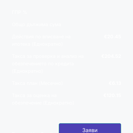
ГПР %
Общо дължима сума
Действия по вписване на
€20.45
ипотека (Еднократно)
Такса за проверка и анализ на
€204.52
обезпечението по кредита
(Еднократно)
Такса план (Месечно)
€6.13
Такса за оценка на
€120.15
обезпечение (Еднократно)
Заяви