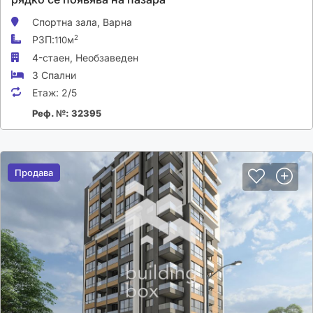
Спортна зала,
Варна
РЗП:
2
110м
4-стаен,
Необзаведен
3 Спални
Етаж:
2/5
Реф. №: 32395
Продава
Продава