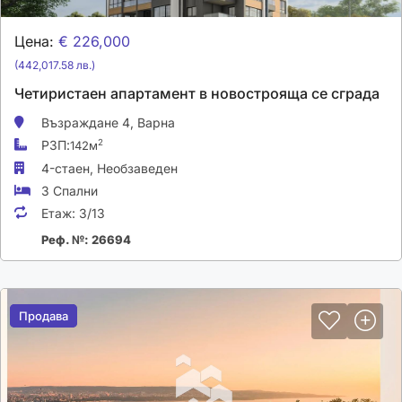
Цена:
€ 226,000
(442,017.58 лв.)
Четиристаен апартамент в новострояща се сграда
Възраждане 4,
Варна
РЗП:
2
142м
4-стаен,
Необзаведен
3 Спални
Етаж:
3/13
Реф. №: 26694
Продава
Продава