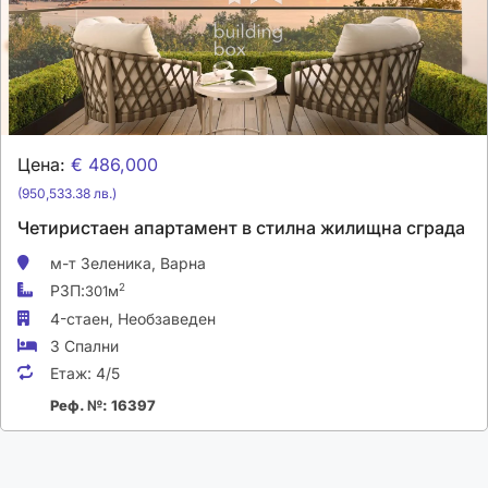
Цена:
€ 486,000
(950,533.38 лв.)
Четиристаен апартамент в стилна жилищна сграда
м-т Зеленика,
Варна
РЗП:
2
301м
4-стаен,
Необзаведен
3 Спални
Етаж:
4/5
Реф. №: 16397