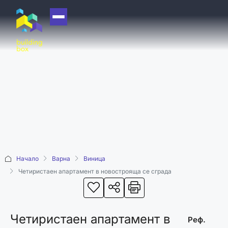
НАЧАЛО
ЗА НАС
ЕКИП
ОФИСИ
БЛОГ
КУПИ
Начало
Варна
Виница
ПРОДАЙ
Четиристаен апартамент в новострояща се сграда
ОТДАЙ
АКАДЕМИЯ
Четиристаен апартамент в
МАШИНА НА
Реф.