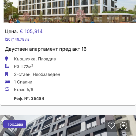
Цена:
€ 105,914
(207,149.78 лв.)
Двустаен апартамент пред акт 16
Кършияка,
Пловдив
РЗП:
2
72м
2-стаен,
Необзаведен
1 Спални
Етаж:
5/6
Реф. №: 35484
Продава
Продава