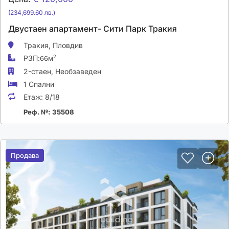
(234,699.60 лв.)
Двустаен апартамент- Сити Парк Тракия
Тракия,
Пловдив
РЗП:
2
66м
2-стаен,
Необзаведен
1 Спални
Етаж:
8/18
Реф. №: 35508
Продава
Продава