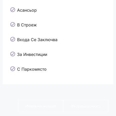
Асансьор
В Строеж
Входа Се Заключва
За Инвестиции
С Паркомясто
Ипотечен кредит
Възвръщаемост