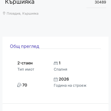
Кършияка
ВРЕМЕТО
30489
Пловдив, Кършияка
Общ преглед
2-стаен
1
Тип имот
Спалня
2026
70
Година на строеж