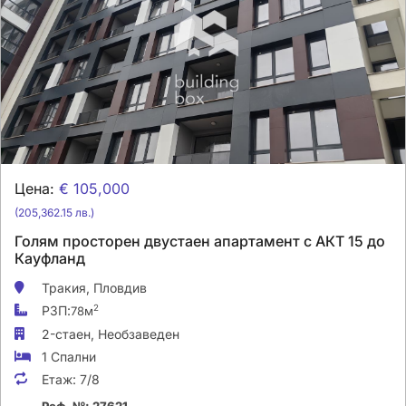
Цена:
€ 105,000
(205,362.15 лв.)
Голям просторен двустаен апартамент с АКТ 15 до
Кауфланд
Тракия,
Пловдив
РЗП:
2
78м
2-стаен,
Необзаведен
1 Спални
Етаж:
7/8