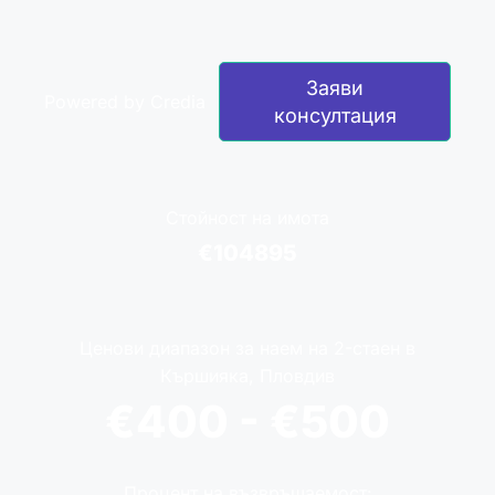
Заяви
Powered by Credia
консултация
Стойност на имота
€104895
Ценови диапазон за наем на 2-стаен в
Кършияка, Пловдив
€400 - €500
Процент на възвръщаемост: