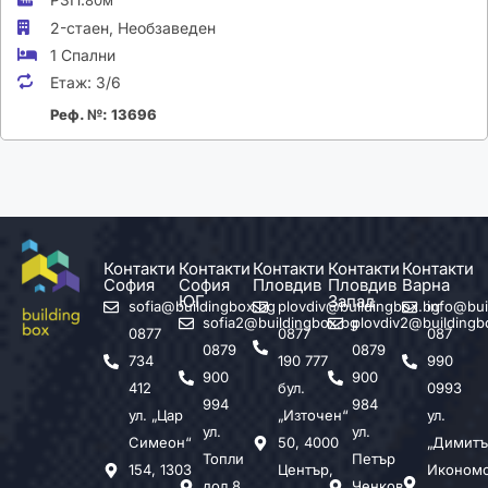
80м
2-стаен,
Необзаведен
1 Спални
Етаж:
3/6
Реф. №: 13696
Контакти
Контакти
Контакти
Контакти
Контакти
София
София
Пловдив
Пловдив
Варна
ЮГ
Запад
sofia@buildingbox.bg
plovdiv@buildingbox.bg
info@bui
sofia2@buildingbox.bg
plovdiv2@buildingb
0877
0877
087
0879
0879
734
190 777
990
900
900
412
бул.
0993
994
984
ул. „Цар
„Източен“
ул.
ул.
ул.
Симеон“
50, 4000
„Димитъ
Топли
Петър
154, 1303
Център,
Иконом
дол 8,
Ченков