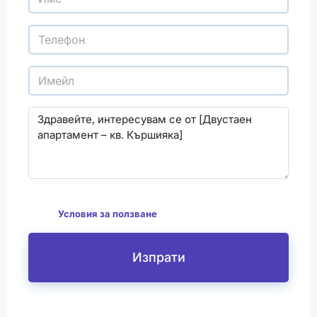
С изпращането на този формуляр се съгласявам
да
Условия за ползване
Изпрати