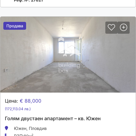
Реф. №: 27621
Продава
Продава
Цена:
€ 88,000
(172,113.04 лв.)
Голям двустаен апартамент – кв. Южен
Южен,
Пловдив
РЗП:
2