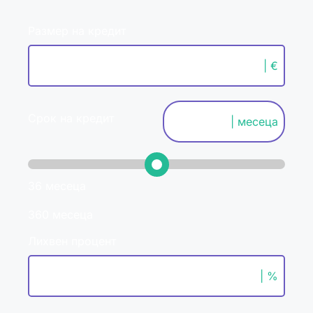
Размер на кредит
| €
Срок на кредит
| месеца
36 месеца
360 месеца
Лихвен процент
| %