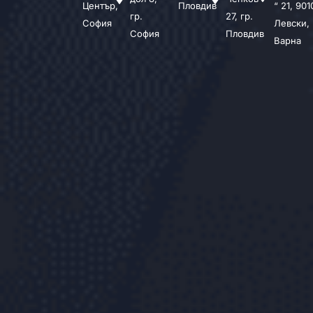
Център,
Пловдив
“ 21, 901
гр.
27, гр.
София
Левски,
София
Пловдив
Варна