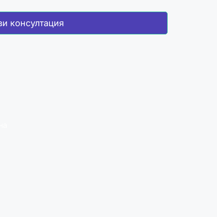
ви консултация
на