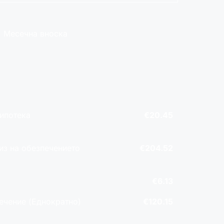
Месечна вноска
 ипотека
€20.45
из на обезпечението
€204.52
€6.13
печение (Еднократно)
€120.15