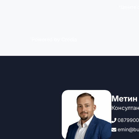
*Цените 
Powered by Credia
Метин
Консултан
0879900
emin@bui