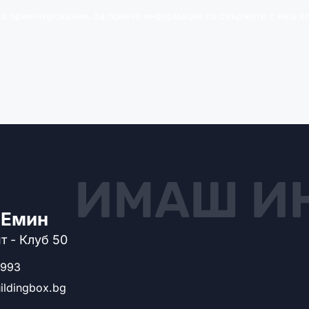
са ориентировачни. За повече информация се свържете с наш ко
ИМАШ И
 Емин
т - Клуб 50
993
ldingbox.bg