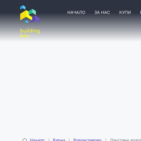
НАЧАЛО
ЗА НАС
КУПИ
Начало
Варна
Владиславово
Двустаен апар