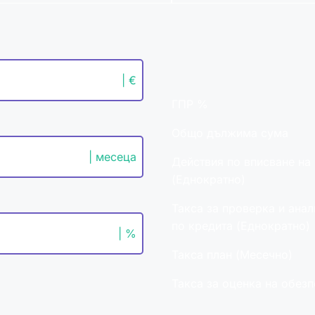
| €
ГПР %
Общо дължима сума
| месеца
Действия по вписване на
(Еднократно)
Такса за проверка и анал
по кредита (Еднократно)
| %
Такса план (Месечно)
Такса за оценка на обез