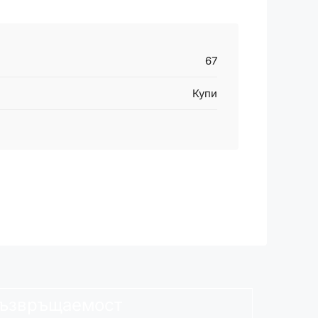
67
Купи
ъзвръщаемост