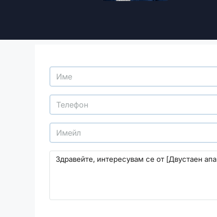
С изпращането на този формуляр се съгласява