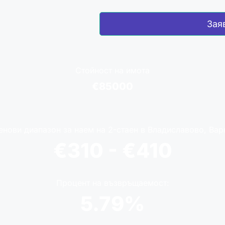
Зая
Стойност на имота
€85000
енови диапазон за наем на 2-стаен в Владиславово, Вар
€310 - €410
Процент на възвръщаемост:
5.79%