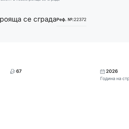
рояща се сграда
Реф. №:
22372
67
2026
Година на ст