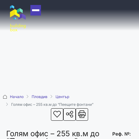
НАЧАЛО
ЗА НАС
ЕКИП
ОФИСИ
БЛОГ
КУПИ
Начало
Пловдив
Център
ПРОДАЙ
Голям офис – 255 кв.м до “Пеещите фонтани”
ОТДАЙ
АКАДЕМИЯ
Голям офис – 255 кв.м до
МАШИНА НА
Реф. №: