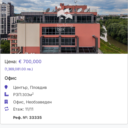
Цена:
€ 700,000
(1,369,081.00 лв.)
Офис
Център,
Пловдив
РЗП:
2
303м
Офис,
Необзаведен
Етаж:
11/11
Реф. №: 33335