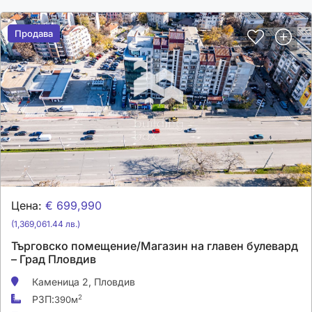
Продава
Продава
Цена:
€ 699,990
(1,369,061.44 лв.)
Търговско помещение/Магазин на главен булевард
– Град Пловдив
Каменица 2,
Пловдив
РЗП:
2
390м