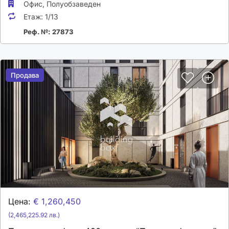
Офис,
Полуобзаведен
Етаж:
1/13
Реф. №: 27873
Продава
Продава
Цена:
€ 1,260,450
(2,465,225.92 лв.)