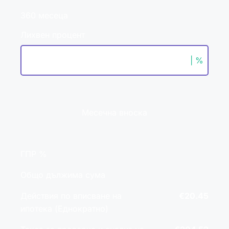
360 месеца
Лихвен процент
| %
Месечна вноска
ГПР %
Общо дължима сума
Действия по вписване на
€20.45
ипотека (Еднократно)