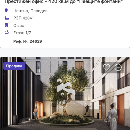
Престижен офис – 420 кв.м до “Пеещите фонтани”
Център,
Пловдив
РЗП:
2
420м
Офис
Етаж:
1/7
Реф. №: 24629
Продава
Продава