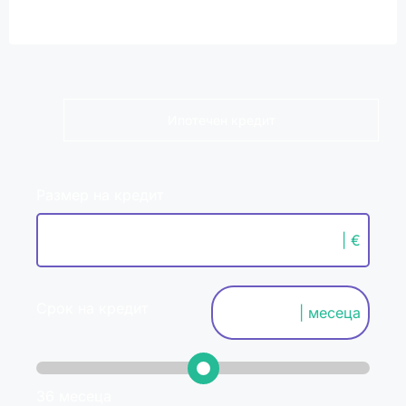
Ипотечен кредит
Размер на кредит
| €
Срок на кредит
| месеца
36 месеца