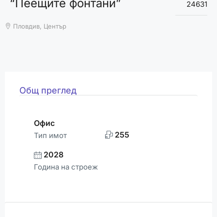
“Пеещите фонтани”
ВРЕМЕТО
24631
Пловдив, Център
Общ преглед
Офис
255
Тип имот
2028
Година на строеж