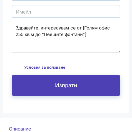
С изпращането на този формуляр се съгласявам
да
Условия за ползване
Изпрати
Описание