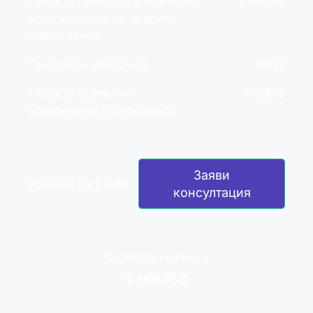
Такса за проверка и анализ на
€204.52
обезпечението по кредита
(Еднократно)
Такса план (Месечно)
€6.13
Такса за оценка на
€120.15
обезпечение (Еднократно)
Заяви
Powered by Credia
консултация
Стойност на имота
€765750