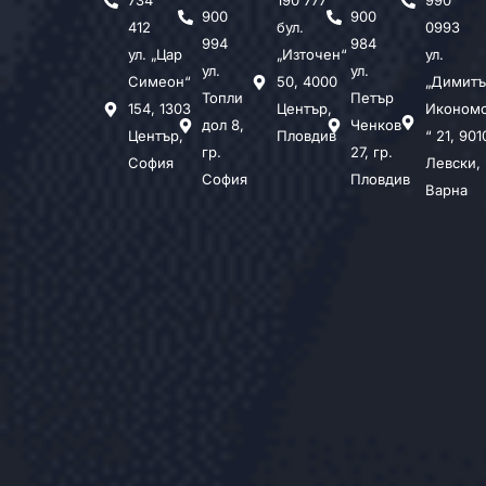
734
190 777
990
900
900
412
бул.
0993
994
984
ул. „Цар
„Източен“
ул.
ул.
ул.
Симеон“
50, 4000
„Димитъ
Топли
Петър
154, 1303
Център,
Иконом
дол 8,
Ченков
Център,
Пловдив
“ 21, 901
гр.
27, гр.
София
Левски,
София
Пловдив
Варна