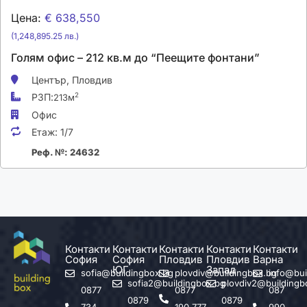
Цена:
€ 638,550
(1,248,895.25 лв.)
Голям офис – 212 кв.м до “Пеещите фонтани”
Център,
Пловдив
РЗП:
2
213м
Офис
Етаж:
1/7
Реф. №: 24632
Контакти
Контакти
Контакти
Контакти
Контакти
София
София
Пловдив
Пловдив
Варна
ЮГ
Запад
sofia@buildingbox.bg
plovdiv@buildingbox.bg
info@bui
sofia2@buildingbox.bg
plovdiv2@buildingb
0877
0877
087
0879
0879