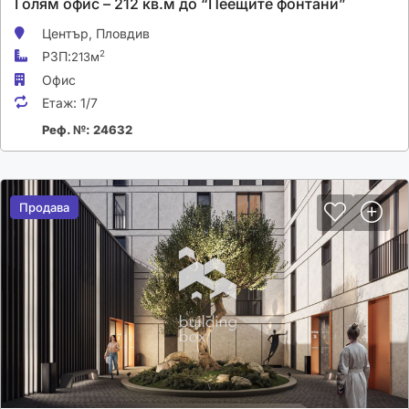
Голям офис – 212 кв.м до “Пеещите фонтани”
Център,
Пловдив
РЗП:
2
213м
Офис
Етаж:
1/7
Реф. №: 24632
Продава
Продава