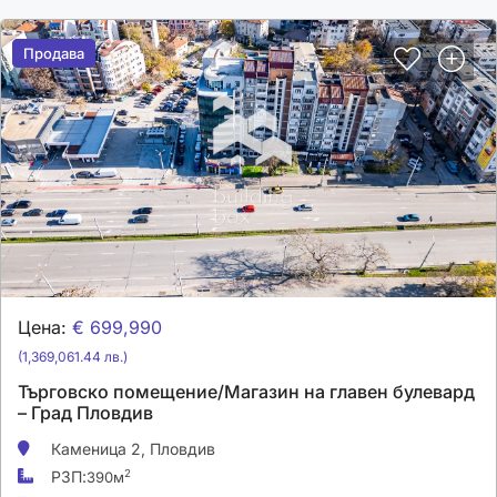
Продава
Продава
Цена:
€ 699,990
(1,369,061.44 лв.)
Търговско помещение/Магазин на главен булевард
– Град Пловдив
Каменица 2,
Пловдив
РЗП:
2
390м