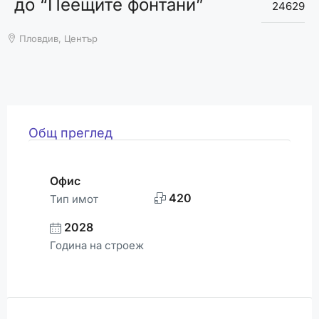
до “Пеещите фонтани”
ВРЕМЕТО
24629
Пловдив, Център
Общ преглед
Офис
420
Тип имот
2028
Година на строеж