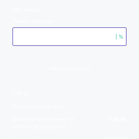
360 месеца
Лихвен процент
| %
Месечна вноска
ГПР %
Общо дължима сума
Действия по вписване на
€20.45
ипотека (Еднократно)