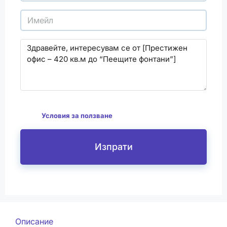
С изпращането на този формуляр се съгласявам
да
Условия за ползване
Изпрати
Описание