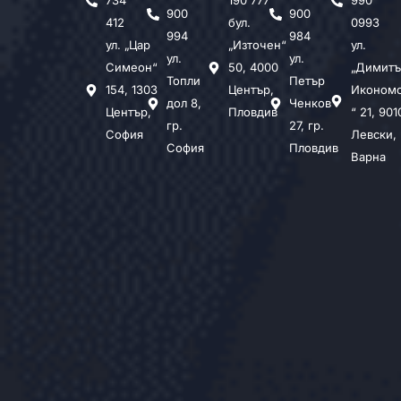
734
190 777
990
900
900
412
бул.
0993
994
984
ул. „Цар
„Източен“
ул.
ул.
ул.
Симеон“
50, 4000
„Димитъ
Топли
Петър
154, 1303
Център,
Иконом
дол 8,
Ченков
Център,
Пловдив
“ 21, 901
гр.
27, гр.
София
Левски,
София
Пловдив
Варна