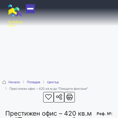
НАЧАЛО
ЗА НАС
ЕКИП
ОФИСИ
БЛОГ
КУПИ
Начало
Пловдив
Център
ПРОДАЙ
Престижен офис – 420 кв.м до “Пеещите фонтани”
ОТДАЙ
АКАДЕМИЯ
Престижен офис – 420 кв.м
МАШИНА НА
Реф. №: