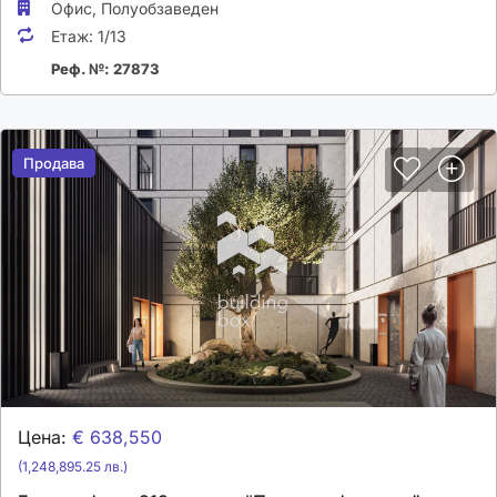
Офис,
Полуобзаведен
Етаж:
1/13
Реф. №: 27873
Продава
Продава
Цена:
€ 638,550
(1,248,895.25 лв.)