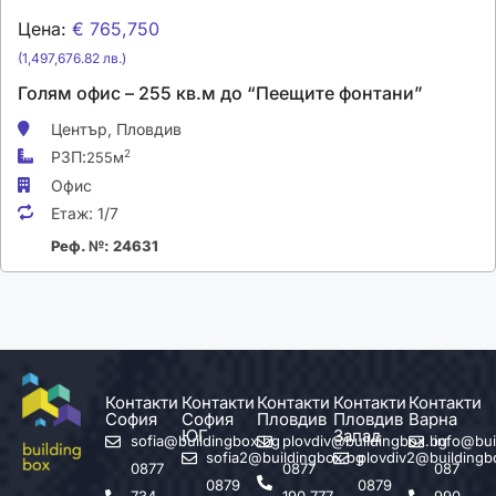
Цена:
€ 765,750
(1,497,676.82 лв.)
Голям офис – 255 кв.м до “Пеещите фонтани”
Център,
Пловдив
РЗП:
2
255м
Офис
Етаж:
1/7
Реф. №: 24631
Контакти
Контакти
Контакти
Контакти
Контакти
София
София
Пловдив
Пловдив
Варна
ЮГ
Запад
sofia@buildingbox.bg
plovdiv@buildingbox.bg
info@bui
sofia2@buildingbox.bg
plovdiv2@buildingb
0877
0877
087
0879
0879