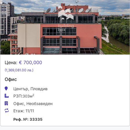
Цена:
€ 700,000
(1,369,081.00 лв.)
Офис
Център,
Пловдив
РЗП:
2
303м
Офис,
Необзаведен
Етаж:
11/11
Реф. №: 33335