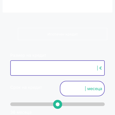
Ипотечен кредит
Размер на кредит
| €
Срок на кредит
| месеца
36 месеца