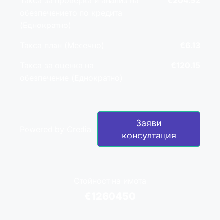
Такса за проверка и анализ на
€204.52
обезпечението по кредита
(Еднократно)
Такса план (Месечно)
€6.13
Такса за оценка на
€120.15
обезпечение (Еднократно)
Заяви
Powered by Credia
консултация
Стойност на имота
€1260450