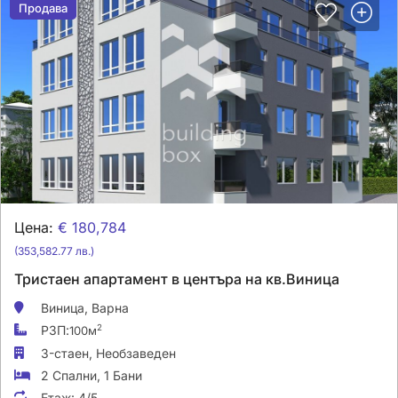
Продава
Продава
Цена:
€ 180,784
(353,582.77 лв.)
Тристаен апартамент в центъра на кв.Виница
Виница,
Варна
РЗП:
2
100м
3-стаен,
Необзаведен
2 Спални
,
1 Бани
Етаж:
4/5