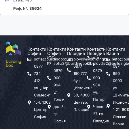
Реф. №: 35624
Контакти
Контакти
Контакти
Контакти
Контакти
София
София
Пловдив
Пловдив
Варна
ЮГ
Запад
sofia@buildingbox.bg
plovdiv@buildingbox.bg
info@bui
sofia2@buildingbox.bg
plovdiv2@buildingb
0877
0877
087
0879
0879
734
190 777
990
900
900
412
бул.
0993
994
984
ул. „Цар
„Източен“
ул.
ул.
ул.
Симеон“
50, 4000
„Димитъ
Топли
Петър
154, 1303
Център,
Иконом
дол 8,
Ченков
Център,
Пловдив
“ 21, 901
гр.
27, гр.
София
Левски,
София
Пловдив
Варна