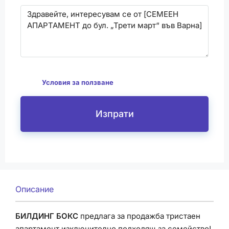
С изпращането на този формуляр се съгласявам
да
Условия за ползване
Изпрати
Описание
БИЛДИНГ БОКС
предлага за продажба тристаен
апартамент изключително подходящ за семейство!