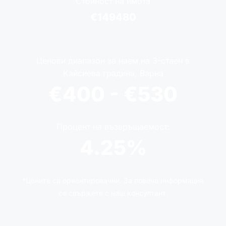
Стойност на имота
€149480
Ценови диапазон за наем на 3-стаен в
Кайсиева градина, Варна
€400 - €530
Процент на възвръщаемост:
4.25%
*Цените са ориентировачни. За повече информация
се свържете с наш консултант.