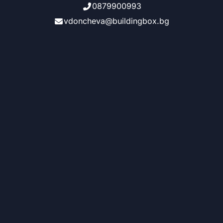
0879900993
vdoncheva@buildingbox.bg