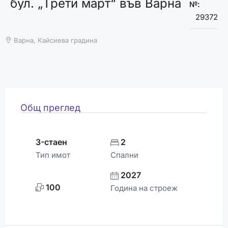
бул. „Трети март“ във Варна
ВРЕМЕТО
№:
29372
Варна, Кайсиева градина
Общ преглед
3-стаен
2
Тип имот
Спални
2027
100
Година на строеж