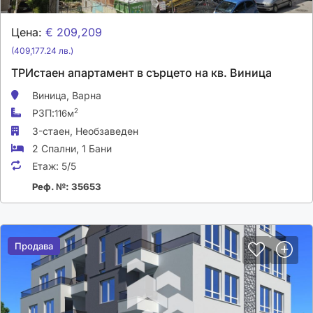
Цена:
€ 209,209
(409,177.24 лв.)
ТРИстаен апартамент в сърцето на кв. Виница
Виница,
Варна
РЗП:
2
116м
3-стаен,
Необзаведен
2 Спални
,
1 Бани
Етаж:
5/5
Реф. №: 35653
Продава
Продава