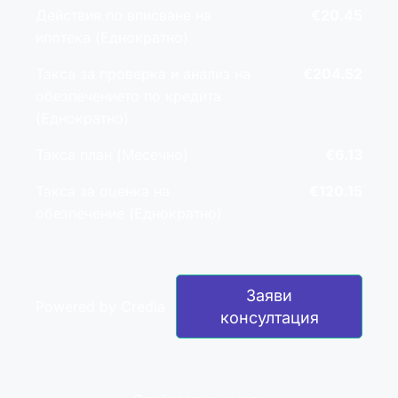
Действия по вписване на
€20.45
ипотека (Еднократно)
Такса за проверка и анализ на
€204.52
обезпечението по кредита
(Еднократно)
Такса план (Месечно)
€6.13
Такса за оценка на
€120.15
обезпечение (Еднократно)
Заяви
Powered by Credia
консултация