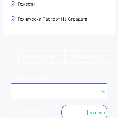
Тежести
Технически Паспорт На Сградата
Ипотечен кредит
Възвръщаемост
Размер на кредит
| €
Срок на кредит
| месеца