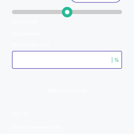
36 месеца
360 месеца
Лихвен процент
| %
Месечна вноска
ГПР %
Общо дължима сума