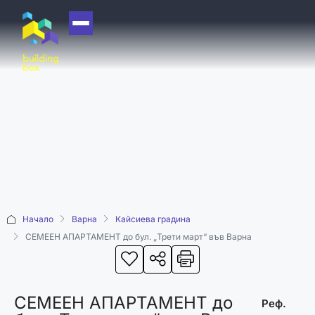
НАЧАЛО
ЗА НАС
ЕКИП
ОФИСИ
БЛОГ
КУПИ
Начало
Варна
Кайсиева градина
ПРОДАЙ
СЕМЕЕН АПАРТАМЕНТ до бул. „Трети март“ във Варна
ОТДАЙ
АКАДЕМИЯ
СЕМЕЕН АПАРТАМЕНТ до
МАШИНА НА
Реф.