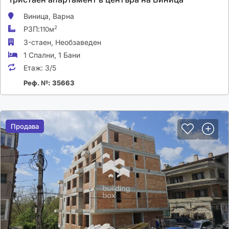
Виница,
Варна
РЗП:
2
110м
3-стаен,
Необзаведен
1 Спални
,
1 Бани
Етаж:
3/5
Реф. №: 35663
Продава
Продава