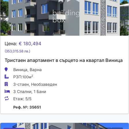
Цена:
€ 180,494
(353,015.58 лв.)
Тристаен апартамент в сърцето на квартал Виница
Виница,
Варна
РЗП:
2
100м
3-стаен,
Необзаведен
3 Спални
,
1 Бани
Етаж:
5/5
Реф. №: 35651